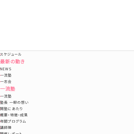
会社概要
会社概要
顧問
レジスタード・パートナー
沿革
スケジュール
最新の動き
NEWS
一流塾
一志会
一流塾
一流塾
塾長 一柳の想い
開塾にあたり
概要・特徴・成果
年間プログラム
講師陣
開催レポート