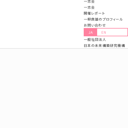
一志会
一志会
開催レポート
一柳良雄のプロフィール
お問い合わせ
JA
EN
一般社団法人
日本の未来構築研究機構