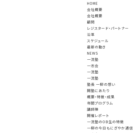
HOME
会社概要
会社概要
顧問
レジスタード・パートナー
沿革
スケジュール
最新の動き
NEWS
一流塾
一志会
一流塾
一流塾
塾長 一柳の想い
2026.06.26 更新
開塾にあたり
概要・特徴・成果
年間プログラム
講師陣
開催レポート
一流塾のOB生の特徴
一柳の今日もにぎやか通信