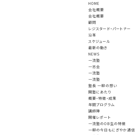
HOME
会社概要
会社概要
顧問
レジスタード・パートナー
沿革
スケジュール
最新の動き
NEWS
一流塾
一志会
一流塾
一流塾
スケジュール
塾長 一柳の想い
開塾にあたり
概要・特徴・成果
年間プログラム
講師陣
印刷は
こちら
開催レポート
一流塾のOB生の特徴
一柳の今日もにぎやか通信