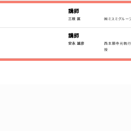
講師
三枝 匡
㈱ミスミグルー
講師
安永 雄彦
西本願寺元執行
授