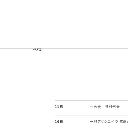
2026年
8月
25日
一志会 第94回例会
9月
8日
第19期一流塾 第5回
11日
一志会 特別例会
16日
一柳アソシエイツ 感謝の