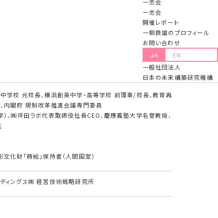
一志会
一志会
開催レポート
一柳良雄のプロフィール
お問い合わせ
ティング㈱ プリンシパル
JA
EN
一般社団法人
日本の未来構築研究機構
中学校 元校長、横浜創英中学・高等学校 前理事/校長、教育再
、内閣府 規制改革推進会議専門委員
学）、㈱坪田ラボ代表取締役社長CEO、慶應義塾大学名誉教授、
生
形文化財「蒔絵」保持者（人間国宝）
ディングス㈱ 経営技術戦略研究所