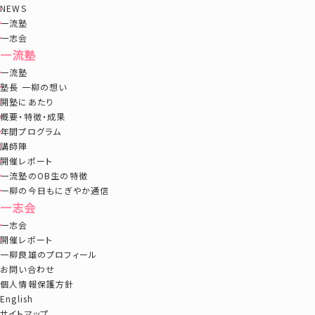
NEWS
一流塾
一志会
一流塾
一流塾
塾長 一柳の想い
開塾にあたり
概要・特徴・成果
年間プログラム
講師陣
開催レポート
一流塾のOB生の特徴
一柳の今日もにぎやか通信
一志会
一志会
開催レポート
一柳良雄のプロフィール
お問い合わせ
個人情報保護方針
English
サイトマップ