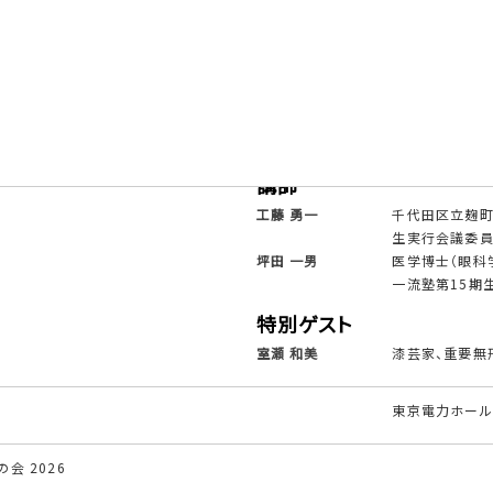
講師
室住 淳一
KPMGコンサル
講師
工藤 勇一
千代田区立麹町
生実行会議委員
坪田 一男
医学博士（眼科
一流塾第15期
特別ゲスト
室瀬 和美
漆芸家、重要無
東京電力ホール
会 2026