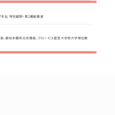
プ本社 特別顧問・第2期創業者
長、築地本願寺元宗務長、グロービス経営大学院大学専任教