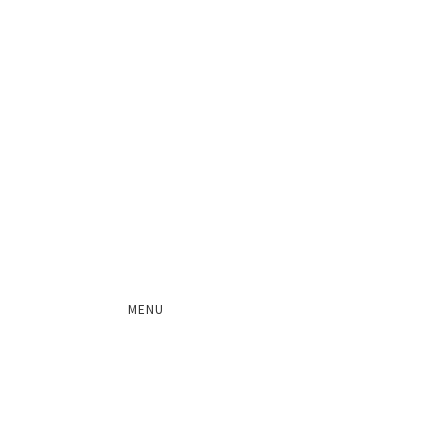
会社概要
顧問
レジスタードパートナー
沿革
MENU