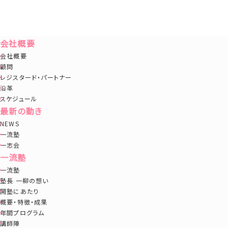
会社概要
会社概要
顧問
レジスタード・パートナー
沿革
スケジュール
最新の動き
NEWS
一流塾
一志会
一流塾
一流塾
塾長 一柳の想い
開塾にあたり
概要・特徴・成果
年間プログラム
講師陣