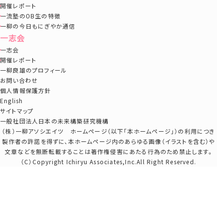
開催レポート
一流塾のOB生の特徴
一柳の今日もにぎやか通信
一志会
一志会
開催レポート
一柳良雄のプロフィール
お問い合わせ
個人情報保護方針
English
サイトマップ
一般社団法人日本の未来構築研究機構
（株）一柳アソシエイツ ホームページ（以下「本ホームページ」）の利用につき
製作者の許諾を得ずに、本ホームページ内のあらゆる画像（イラストを含む）や
文章などを無断転載することは著作権侵害にあたる行為のため禁止します。
（C）Copyright Ichiryu Associates,Inc.All Right Reserved.