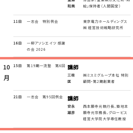
和美
絵」保持者（人間国宝）
11日
一志会 特別例会
東京電力ホールディングス
㈱ 経営技術戦略研究所
16日
一柳アソシエイツ 感謝
の会 2026
10
15日
第19期一流塾 第6回
講師
三枝
㈱ミスミグループ本社 特別
月
匡
顧問・第2期創業者
21日
一志会 第95回例会
講師
安永
西本願寺元執行長、築地本
雄彦
願寺元宗務長、グロービス
経営大学院大学専任教授