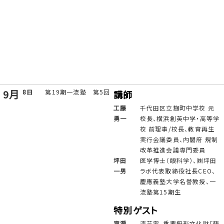
2026年
8月
25日
一志会 第94回例会
講師
室住
KPMGコンサルティング㈱
淳一
プリンシパル
9月
8日
第19期一流塾 第5回
講師
工藤
千代田区立麹町中学校 元
勇一
校長、横浜創英中学・高等学
校 前理事/校長、教育再生
実行会議委員、内閣府 規制
改革推進会議専門委員
坪田
医学博士（眼科学）、㈱坪田
一男
ラボ代表取締役社長CEO、
慶應義塾大学名誉教授、一
流塾第15期生
特別ゲスト
室瀬
漆芸家、重要無形文化財「蒔