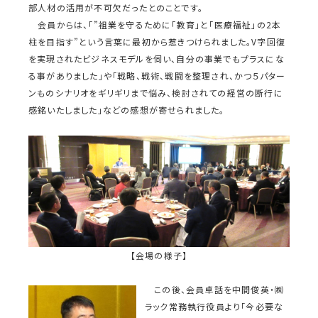
部人材の活用が不可欠だったとのことです。
会員からは、「”祖業を守るために「教育」と「医療福祉」の2本
柱を目指す”という言葉に最初から惹きつけられました。V字回復
を実現されたビジネスモデルを伺い、自分の事業でもプラスにな
る事がありました」や「戦略、戦術、戦闘を整理され、かつ５パター
ンものシナリオをギリギリまで悩み、検討されての経営の断行に
感銘いたしました」などの感想が寄せられました。
【会場の様子】
この後、会員卓話を中間俊英・㈱
ラック常務執行役員より「今必要な