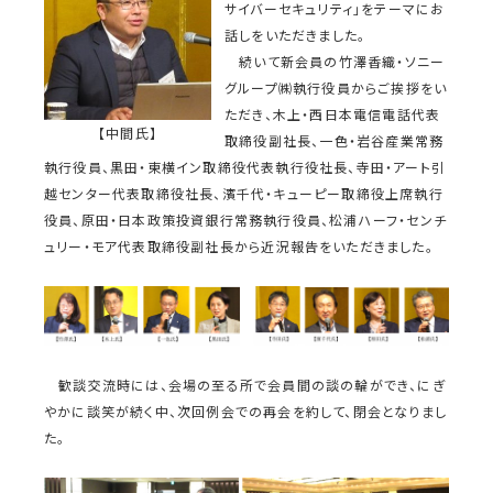
サイバーセキュリティ」をテーマにお
話しをいただきました。
続いて新会員の竹澤香織・ソニー
グループ㈱執行役員からご挨拶をい
ただき、木上・西日本電信電話代表
【中間氏】
取締役副社長、一色・岩谷産業常務
執行役員、黒田・東横イン取締役代表執行役社長、寺田・アート引
越センター代表取締役社長、濱千代・キューピー取締役上席執行
役員、原田・日本政策投資銀行常務執行役員、松浦ハーフ・センチ
ュリー・モア代表取締役副社長から近況報告をいただきました。
歓談交流時には、会場の至る所で会員間の談の輪ができ、にぎ
やかに談笑が続く中、次回例会での再会を約して、閉会となりまし
た。