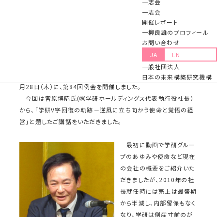
一志会
博昭氏 ㈱学研ホールディングス代表執
一志会
行役社長）が開催されました。
開催レポート
一柳良雄のプロフィール
2024.12.01 更新
お問い合わせ
JA
EN
一志会は、「公の精神」のもとに積極的に社会的責任を果たそ
一般社団法人
うとの想いを共有する企業経営幹部の「コミュニティー」です。11
日本の未来構築研究機構
月28日（木）に、第84回例会を開催しました。
今回は宮原博昭氏(㈱学研ホールディングス代表執行役社長）
から、「学研V字回復の軌跡－逆風に立ち向かう使命と覚悟の経
営」と題したご講話をいただきました。
最初に動画で学研グルー
プのあゆみや使命など現在
の会社の概要をご紹介いた
だきましたが、2010年の社
長就任時には売上は最盛期
から半減し、内部留保もなく
なり、学研は倒産寸前のが