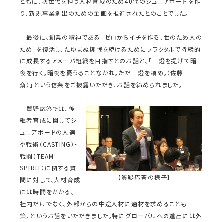
ともに、次世代を担う人材育成のため40代のジュニアボードを作
り、新規事業創出のための企画を推進されたとのことでした。
最後に、創業の精神である「ゼロからイチを作る、世のため人の
ため」を復活し、たゆまぬ挑戦を続けるためにフラクタルで持続的
に成長するアメーバ組織を目指すとのお話と、「一燈を提げて暗
夜を行く。暗夜を憂うることなかれ。ただ一燈を頼め。（佐藤一
斎）」という信条をご披露いただき、お話を締められました。
質疑応答では、後
継者育成に関してジ
ュニアボードの人選
や戦術（CASTING）・
戦闘（TEAM
SPIRIT）に関する質
【質疑応答の様子】
問に対して、人材育成
には時間をかかる。
社内だけでなく、外部からの中途人材に適材を求めることも一
策、というお話をいただきました。特にグローバルへの進出には外