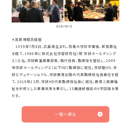
＊宮原博昭氏経歴
1959年7月8日、広島県生まれ。防衛大学校卒業後、貿易商社
を経て、1986年に株式会社学習研究社（現 学研ホールディング
ス）入社。学研教室事業部長、執行役員、取締役を歴任し、2009
年学研ホールディングス（以下HD）取締役に就任。学研塾HD、学
研エデュケーショナル、学研教育出版の代表取締役社長兼任を経
て、2010年12月、学研HD代表取締役社長に就任。教育と医療福
祉を中核とした事業改革を牽引し、15期連続増収のV字回復を果
たす。
一覧へ戻る