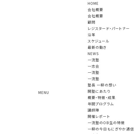
HOME
会社概要
会社概要
顧問
レジスタード・パートナー
沿革
スケジュール
最新の動き
NEWS
一流塾
一志会
一志会
一流塾
2010年10月に発足した限定メンバーによる
新しい形のコミュニティ
一流塾
塾長 一柳の想い
開塾にあたり
MENU
概要・特徴・成果
年間プログラム
一志会
開催レポート
講師陣
開催レポート
一流塾のOB生の特徴
「一志会」第84回の例会(講師：宮原
一柳の今日もにぎやか通信