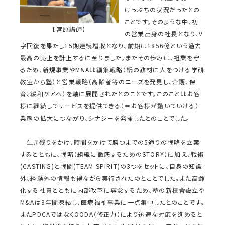
けっぷちの状況だったとの
ことです。そのような中、初
【宮原講師】
の営業出身の社長となり、V
字回復を果たし15期連続増収となり、前期は1856億という過去
最高の売上を計上するに至りました。またその歩みは、祖業を守
るため、新規事業やM&Aは編集戦略（紙の教材に人をつける学研
教室から塾）と営業戦略（高齢者等のニーズを発見し、介護、保
育、緩和ケアへ）を軸に展開されたとのことです。このことはお客
様に継続してサービスを提供できる（＝お客様が動いていける）
業態の拡大につながり、シナジーを発揮したとのことでした。
生き残りをかけ、時間をかけて勝つまでの5通りの戦略を立案
するとともに、戦略（組織に徹底するためのSTORY）に加え、戦術
(CASTING)と戦闘(TEAM SPIRIT)の3つをセットに、自身の知識
外、経験外の情報も得ながら実行されたのとことでした。また高齢
化する社員とともに内部改革に専念するため、塾の新校舎設立や
M&Aは3年間凍結し、医療福祉事業に一点集中したとのことです。
またPDCAではなくOODA（修正力）により迅速な対応を進めると