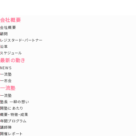
会社概要
会社概要
顧問
レジスタード・パートナー
沿革
スケジュール
最新の動き
NEWS
一流塾
一志会
一流塾
一流塾
塾長 一柳の想い
開塾にあたり
概要・特徴・成果
年間プログラム
講師陣
開催レポート