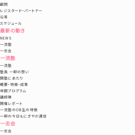
顧問
レジスタード・パートナー
沿革
スケジュール
最新の動き
NEWS
一流塾
一志会
一流塾
一流塾
塾長 一柳の想い
開塾にあたり
概要・特徴・成果
年間プログラム
講師陣
開催レポート
一流塾のOB生の特徴
一柳の今日もにぎやか通信
一志会
一志会