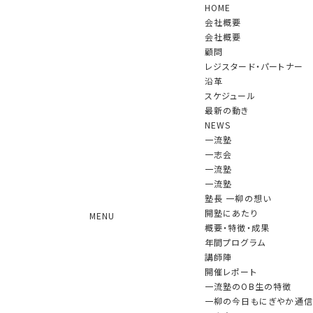
HOME
会社概要
会社概要
顧問
レジスタード・パートナー
沿革
スケジュール
最新の動き
NEWS
一流塾
一志会
一志会
一流塾
2010年10月に発足した限定メンバーによる
新しい形のコミュニティ
一流塾
塾長 一柳の想い
開塾にあたり
MENU
概要・特徴・成果
年間プログラム
一志会
開催レポート
講師陣
開催レポート
一流塾のOB生の特徴
「一志会」第93回の例会(講師：内閣
一柳の今日もにぎやか通信