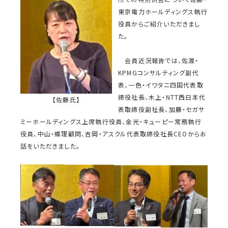
東京電力ホールディングス執行
役員からご紹介いただきまし
た。
会員近況報告では、佐渡・
KPMGコンサルティング副代
表、一色・イワタニ四国代表取
締役社長、木上・NTT西日本代
【佐藤氏】
表取締役副社長、加藤・セガサ
ミーホールディングス上席執行役員、金光・キューピー常務執行
役員、中山・蝶理顧問、吉岡・アスクル代表取締役社長CEOからお
話をいただきました。