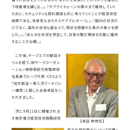
て改善策を講じる。」、「サプライチェーンの隅々まで維持していく
ために、セキュリティも原料調達も共に考えていくことが経済安全
保障である。多様性もまたサステナブルの一つ。」、「国内の状況だ
けでなく、海外の状況も踏まえて、現状を把握する事の大事さを感
じた。」、「あらゆる状況を想定して、日常の取引関係を広範に維持
することが必要。」
この後、テーブルでの歓談タ
イムを経て、㈱サーラコーポレ
ーション神野吾郎代表取締役
社長兼グループ代表・CEOより
「地方創生～東三河フードバレ
ー構想」と題した会員卓話をい
ただきました。
次に9月11日に開催されま
す東京電力経営技術戦略研究
【卓話 神野氏】
所での特別例会について佐藤・