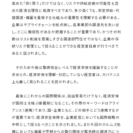
高めた「安く買う」だけではなく、リスクや供給途絶の可能性も含
めた経済合理性に転換すべきであり、多少高くても、安定供給・代
替調達・備蓄を重視する仕組みの重要性を理解する必要がある。
企業はサプライチェーンを総点検し、各事業部の調達先を洗い出
し、どこに脆弱性があるか把握することが重要であり、かつその判
断はコスト削減を意識しすぎる調達部門任せではなく、企業の存
続リスク管理として捉えることができる経営者自身が行うべきで
あると話されました。
そのため今後は取締役会レベルで経済安保を議論することが
求められ、経済安保を理解・対応していない経営者は、ガバナンス
上も厳しく見られることを説かれました。
最後にこれからの国際関係は、自由貿易だけでなく、経済安保
が国同士を結ぶ接着剤になること。その際のキーワードはアライ
アンス（連携）であり、国・企業ともに、どの相手とどう連携するか
が重要であり、経済安全保障を、企業経営においても国際戦略の
中核として捉えるべきことを示されました。また今回のホルムズ危
機においても備蓄や平時からの取引関係が緊急時の調達力につ