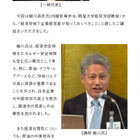
【一柳代表】
今回は細川昌彦氏(内閣官房参与、明星大学経営学部教授）か
ら、「経済安保で企業経営者が知っておくべきこと」と題したご講
話をいただきました。
細川氏は、経済安全保
障をエネルギー安全保障
も含む広い概念として考
え、特に、原油・ナフサ・レ
アアースなど、供給リスク
の高い資源が重要である
ことを示され、日本企業
の中国依存の高さを懸念
し、調達先の見直しの必
要性を説かれました。
また経済合理性につい
【講師 細川氏】
ても、原油の中東依存を