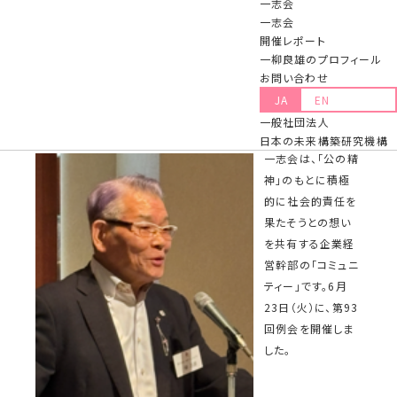
一志会
官房参与、明星大学経営学部教授 細川
一志会
昌彦 氏)が開催されました
開催レポート
一柳良雄のプロフィール
2026.06.24 更新
お問い合わせ
JA
EN
第93 回一志会例会 レポート 2026年6月23 日
一般社団法人
日本の未来構築研究機構
一志会は、「公の精
神」のもとに積極
的に社会的責任を
果たそうとの想い
を共有する企業経
営幹部の「コミュニ
ティー」です。6月
23日（火）に、第93
回例会を開催しま
した。