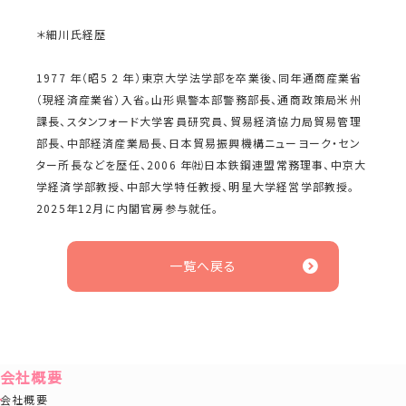
＊細川氏経歴
1977 年（昭5 2 年）東京大学法学部を卒業後、同年通商産業省
（現経済産業省）入省。山形県警本部警務部長、通商政策局米州
課長、スタンフォード大学客員研究員、貿易経済協力局貿易管理
部長、中部経済産業局長、日本貿易振興機構ニューヨーク・セン
ター所長などを歴任、2006 年㈳日本鉄鋼連盟常務理事、中京大
学経済学部教授、中部大学特任教授、明星大学経営学部教授。
2025年12月に内閣官房参与就任。
一覧へ戻る
会社概要
会社概要