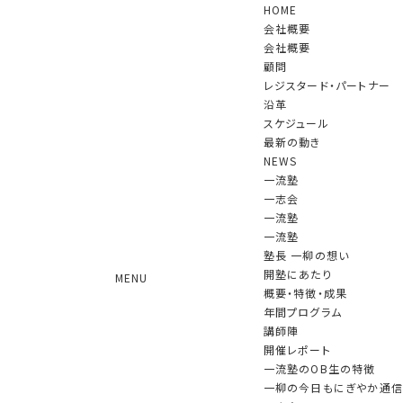
HOME
会社概要
会社概要
顧問
レジスタード・パートナー
沿革
スケジュール
最新の動き
NEWS
一流塾
一志会
一志会
一流塾
2010年10月に発足した限定メンバーによる
新しい形のコミュニティ
一流塾
塾長 一柳の想い
開塾にあたり
MENU
概要・特徴・成果
年間プログラム
一志会
開催レポート
講師陣
開催レポート
一流塾のOB生の特徴
2015年度
一柳の今日もにぎやか通信