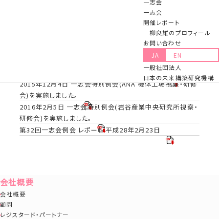
一志会
一志会
開催レポート
第27回一志会例会 レポート 平成27年4月21日
一柳良雄のプロフィール
第28回一志会例会 レポート 平成27年6月9日
お問い合わせ
第29回一志会例会 レポート 平成 27年8月26日
JA
EN
第30回一志会例会 レポート 平成27年10月20日
一般社団法人
第31回一志会例会 レポート 平成27年11月26日
日本の未来構築研究機構
2015年12月4日 一志会特別例会(ANA 機体工場視察・研修
会)を実施しました。
2016年2月5日 一志会特別例会(岩谷産業中央研究所視察・
研修会)を実施しました。
第32回一志会例会 レポート 平成28年2月23日
会社概要
会社概要
顧問
レジスタード・パートナー