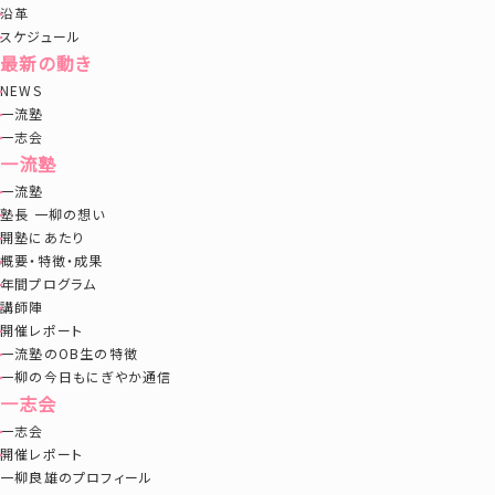
沿革
スケジュール
最新の動き
NEWS
一流塾
一志会
一流塾
一流塾
塾長 一柳の想い
開塾にあたり
概要・特徴・成果
年間プログラム
講師陣
開催レポート
一流塾のOB生の特徴
一柳の今日もにぎやか通信
一志会
一志会
開催レポート
一柳良雄のプロフィール