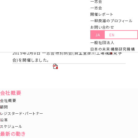
一志会
一志会
開催レポート
第45回一志会例会 レポート 平成30年4月24日
一柳良雄のプロフィール
第46回一志会例会 レポート 平成30年6月6日
お問い合わせ
第47回一志会例会 レポート 平成30年8月29日
JA
EN
第48回一志会例会 レポート 平成30年10月23日
一般社団法人
第49回一志会例会 レポート 平成30年11月29日
日本の未来構築研究機構
2019年2月8日 一志会特別例会(資生堂掛川工場視察見学
会)を開催しました。
会社概要
会社概要
顧問
レジスタード・パートナー
沿革
スケジュール
最新の動き