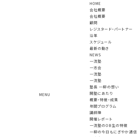
HOME
会社概要
会社概要
顧問
レジスタード・パートナー
沿革
スケジュール
最新の動き
NEWS
一流塾
一志会
一志会
一流塾
2010年10月に発足した限定メンバーによる
新しい形のコミュニティ
一流塾
塾長 一柳の想い
開塾にあたり
MENU
概要・特徴・成果
年間プログラム
一志会
開催レポート
講師陣
開催レポート
一流塾のOB生の特徴
2018年度
一柳の今日もにぎやか通信