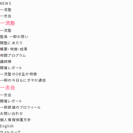
NEWS
一流塾
一志会
一流塾
一流塾
塾長 一柳の想い
開塾にあたり
概要・特徴・成果
年間プログラム
講師陣
開催レポート
一流塾のOB生の特徴
一柳の今日もにぎやか通信
一志会
一志会
開催レポート
一柳良雄のプロフィール
お問い合わせ
個人情報保護方針
English
サイトマップ