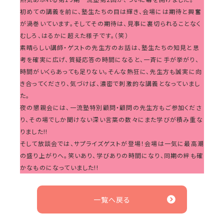
初めての講義を前に、塾生たちの目は輝き、会場には期待と興奮
が渦巻いています。そしてその期待は、見事に裏切られることなく
むしろ、はるかに超えた様子です。（笑）
素晴らしい講師・ゲストの先生方のお話は、塾生たちの知見と思
考を確実に広げ、質疑応答の時間になると、一斉に手が挙がり、
時間がいくらあっても足りない。そんな熱狂に、先生方も誠実に向
き合ってくださり、気づけば、濃密で刺激的な講義となっていまし
た。
夜の懇親会には、一流塾特別顧問・顧問の先生方もご参加くださ
り、その場でしか聞けない深い言葉の数々にまた学びが積み重な
りました!!
そして放談会では、サプライズゲストが登場！会場は一気に最高潮
の盛り上がりへ。笑いあり、学びありの時間になり、同期の絆も確
かなものになっていました!!
一覧へ戻る