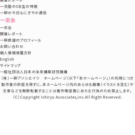
一流塾のOB生の特徴
一柳の今日もにぎやか通信
一志会
一志会
開催レポート
一柳良雄のプロフィール
お問い合わせ
個人情報保護方針
English
サイトマップ
一般社団法人日本の未来構築研究機構
（株）一柳アソシエイツ ホームページ（以下「本ホームページ」）の利用につき
製作者の許諾を得ずに、本ホームページ内のあらゆる画像（イラストを含む）や
文章などを無断転載することは著作権侵害にあたる行為のため禁止します。
（C）Copyright Ichiryu Associates,Inc.All Right Reserved.