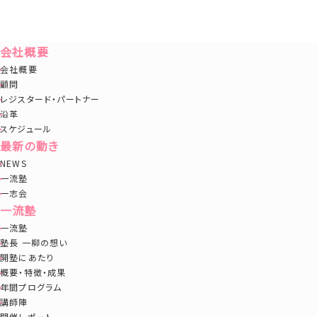
会社概要
会社概要
顧問
レジスタード・パートナー
沿革
スケジュール
最新の動き
NEWS
一流塾
一志会
一流塾
一流塾
塾長 一柳の想い
開塾にあたり
概要・特徴・成果
年間プログラム
講師陣
開催レポート