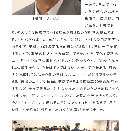
一方で、日本でこれ
から問題なのは地方
【講師 大山氏】
都市で生産年齢人口
が減ること等であ
り、そのような環境下でも10年先を考えるのが経営の基本であ
る、と述べられました。先が見えない混沌とした社会や自然災害も
ある中で、予期せぬ環境変化を的確に捉えること、常に先行投資
することで、事業の拡大と社会貢献してきたことを、変化対応型の
ユーザーイン経営の事例などをもとに分かりやすくご説明されま
した。塾生からは「企業はモノではない、人がいて企業ある、競合
先と比較して製品を作るのではなく、ユーザーがどう使うかを考
える、市場のニーズや動向に適応できるよう稼働率70%の経営を
するなど、今まで考えたこともなかったお話をいただき納得させら
れました。」「常にストーリーにもとづいた商品開発を行っており、
それがユーザーにも伝わるようにキャッチコピーを添えていると
いうことが印象に残りました。」などの声があがりました。