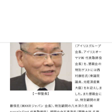
第2回 2026年5月13日 (水)
第２回の一流塾
では、講師に大田
弘子氏（政策研究
大学院大学 学長）
と大山健太郎氏
（アイリスグループ
会長、アイリスオー
ヤマ㈱ 代表取締役
会長）を、懇親会の
特別ゲストには西
村康稔氏（衆議院
議員、元経済産業
大臣）をお迎えしま
【一柳塾長】
した。また懇親会に
は、特別顧問の斉
藤惇氏（㈱KKRジャパン 会長）、特別顧問の八木洋介氏（㈱
people first 代表取締役）、顧問の白石真澄氏（関西大学 名誉