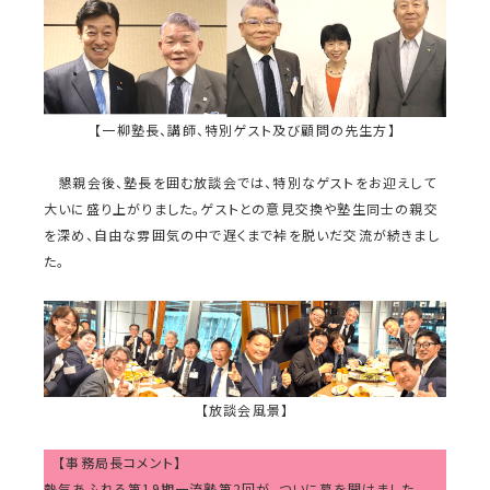
【一柳塾長、講師、特別ゲスト及び顧問の先生方】
懇親会後、塾長を囲む放談会では、特別なゲストをお迎えして
大いに盛り上がりました。ゲストとの意見交換や塾生同士の親交
を深め、自由な雰囲気の中で遅くまで裃を脱いだ交流が続きまし
た。
【放談会風景】
【事務局長コメント】
熱気あふれる第19期一流塾第2回が、ついに幕を開けました。