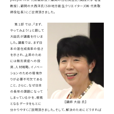
教授）、顧問の大西洋氏（SBI地方創生クリエイターズ㈱ 代表取
締役社長）にご出席頂きました。
第１部 では、『まず、
やってみよう！』と題して
大田氏が講義を行いま
した。講義では、まず日
本の潜在成長率の低さ
を示され、上昇のため
には無形資産への投
資、人材戦略、イノベー
ションのための環境作
りが必要不可欠である
こと、さらに、なぜ日本
の長年の課題になって
しまっているかを、根拠
【講師 大田 氏】
となるデータをもとに
分かりやすくご説明頂きました。そして、解決のためにどうすれば