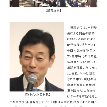
【講義風景】
懇親会では、一柳塾
長による開会の挨拶
に続き、斉藤氏による
乾杯の後、特別ゲスト
の西村氏から『トラン
プ・高市時代の日本経
済の道行き』と題して
卓話を頂戴いたしまし
た。最近、米中に訪問
された中で、現地の自
動車や家電の利用状
況を踏まえ、これから
【特別ゲスト西村氏】
はデータを有効利用し
てAIやロボット開発をしていく、日本は米中に負けないように国と