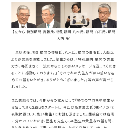
【左から 特別顧問 斉藤氏、特別顧問 八木氏、顧問 白石氏、顧問
大西 氏】
卓話の後、特別顧問の斉藤氏、八木氏、顧問の白石氏、大西氏
よりお言葉を頂戴しました。塾生からは、「特別顧問、顧問の先生
方が、毎回まさに一流だからこその熱いメッセージを送ってくださ
ることに感動しております。」「それぞれの先生方が熱い想いを込
めてお話をいただき、ありがとうございました。」等の声が寄せら
れました。
また懇親会では、今期からの試みとして『塾での学びを卒塾生か
ら話して頂く企画』をスタートし、今回は高倉葉太氏（㈱イノカ 代
表取締役CEO、第14期生）にお話し頂きました。懇親会では各班
に分かれていただき、塾生も先生方、卒塾生の貴重なお話を聞こ
うと身を乗り出して沢山の質問をしながら交流していました。