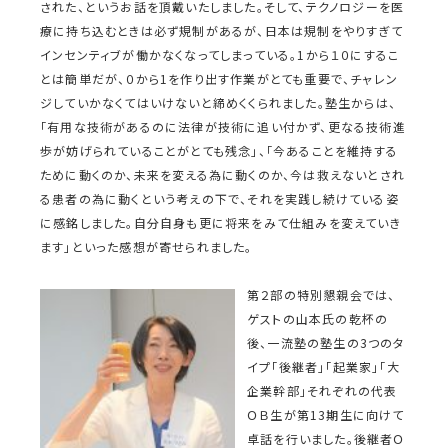
された、というお話を頂戴いたしました。そして、テクノロジーを医
療に持ち込むときは必ず規制があるが、日本は規制をやりすぎて
インセンティブが働かなくなってしまっている。1から１０にするこ
とは簡単だが、０から1を作り出す作業がとても重要で、チャレン
ジしていかなくてはいけないと締めくくられました。塾生からは、
「有用な技術があるのに法律が技術に追い付かず、更なる技術進
歩が妨げられていることがとても残念」、「今あることを維持する
ために動くのか、未来を変える為に動くのか、今は救えないとされ
る患者の為に動くという考えの下で、それを実践し続けている姿
に感銘しました。自分自身も更に将来をみて仕組みを変えていき
ます」といった感想が寄せられました。
第２部の特別懇親会では、
ゲストの山本氏の乾杯の
後、一流塾の塾生の3つのタ
イプ「後継者」「起業家」「大
企業幹部」それぞれの代表
ＯＢ生が第13期生に向けて
卓話を行いました。後継者Ｏ