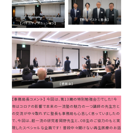
【特別ゲストと塾長】
【パネルディスカッション】
【懇親会】
【事務局長コメント】 今回は、第13期の特別勉強会①でした！今
年はコロナの影響で本来の一流塾の魅力の一つ講師の先生方と
の交流が中々取れずに塾長も事務局も心苦しく思っていましたの
で、今回は、超一流の研究者岡野先生と、OB生のご協力のもと実
現したスペシャルな企画です！ 普段中々聞けない再生医療のお話