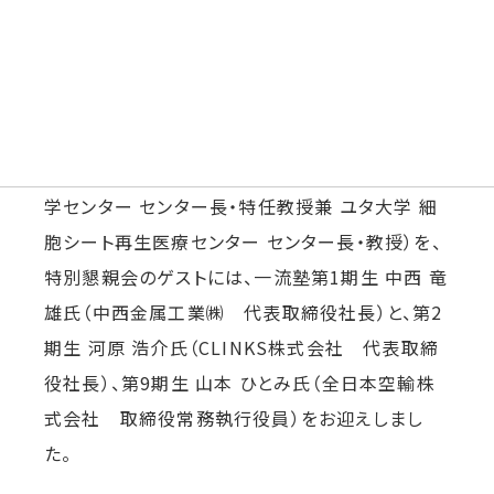
特別勉強会① 2020年8月25日（火）
今回の一流塾は、コロナの影響で実施できなかっ
た補講として特別勉強会①を行いました。講師に
岡野 光夫氏（東京女子医科大学 先端生命医科
学センター センター長・特任教授兼 ユタ大学 細
胞シート再生医療センター センター長・教授）を、
特別懇親会のゲストには、一流塾第1期生 中西 竜
雄氏（中西金属工業㈱ 代表取締役社長）と、第2
期生 河原 浩介氏（CLINKS株式会社 代表取締
役社長）、第9期生 山本 ひとみ氏（全日本空輸株
式会社 取締役常務執行役員）をお迎えしまし
た。