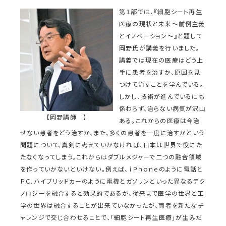
第１部では、『細胞シート再生
医療の現状と未来～前例主義
とイノベーション～』と題して
岡野氏が講義を行いました。
講義では現在の医療はどう上
手に患者を治すか、原因を見
つけて治すことを学んでいる。
しかし、技術が進んでいるにも
係わらず、治らない病気が沢山
【岡野講師 】
ある。これからの医療は今治
せない患者をどう治すか、また、多くの患者を一度に治すかという
問題について、真剣に考えていかなければ、日本は世界で役にた
たなくなってしまう。これからはダブルメジャーで二つの融合領域
を作っていかないといけない。例えば、ｉＰｈｏｎｅのように電話と
ＰＣ、ハイブリッドカーのように電機とガソリンといった異なるテク
ノロジーを融合すると効果的であるが、従来まで医学の世界と工
学の世界は融合することが出来ていなかったが、両者を新たなチ
ャレンジで交じ合わせることで、「細胞シート再生医療」が生みだ