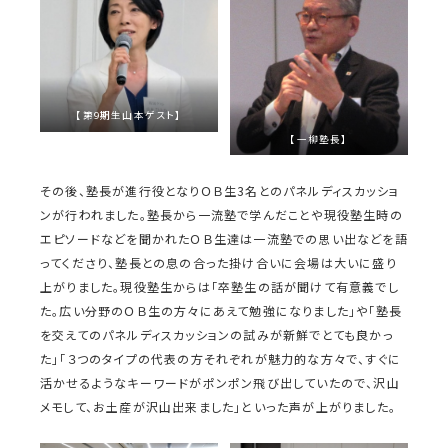
【第9期生山本ゲスト】
【一柳塾長】
その後、塾長が進行役となりＯＢ生3名とのパネルディスカッショ
ンが行われました。塾長から一流塾で学んだことや現役塾生時の
エピソードなどを聞かれたＯＢ生達は一流塾での思い出などを語
ってくださり、塾長との息の合った掛け合いに会場は大いに盛り
上がりました。現役塾生からは「卒塾生の話が聞けて有意義でし
た。広い分野のＯＢ生の方々にあえて勉強になりました」や「塾長
を交えてのパネルディスカッションの試みが新鮮でとても良かっ
た」「３つのタイプの代表の方それぞれが魅力的な方々で、すぐに
活かせるようなキーワードがポンポン飛び出していたので、沢山
メモして、お土産が沢山出来ました」といった声が上がりました。