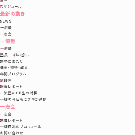
スケジュール
最新の動き
NEWS
一流塾
一志会
一流塾
一流塾
塾長 一柳の想い
開塾にあたり
概要・特徴・成果
年間プログラム
講師陣
開催レポート
一流塾のOB生の特徴
一柳の今日もにぎやか通信
一志会
一志会
開催レポート
一柳良雄のプロフィール
お問い合わせ