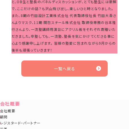
と、OB生と塾長のパネルディスカッションが、とても塾生には新鮮
で、ここだけの話？も沢山飛び出し、楽しいひと時となりました。
また、8期の竹田設計工業株式会社 代表取締役社長 竹田大吾さ
んよりマスク、11期 関包スチール株式会社 取締役専務の谷本隆
行さんより、一流塾講師用演台にアクリル板をそれぞれ寄贈いた
だきました。卒塾しても、一流塾、塾長を気にかけてくださる事に
心より感謝申し上げます。 皆様の塾愛に包まれながら9月からの
後半も頑張っていきます！
一覧へ戻る
会社概要
会社概要
顧問
レジスタード・パートナー
沿革