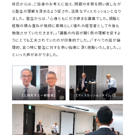
枝氏からは、ご自身のお考えに加え、問題の本質を問い直しなが
ら塾生の理解を深めるよう促され、活発なディスカッションとなり
ました。 塾生からは、「心身ともに引き締まる講義でした。頭脳と
経験の積み重ねが格段に素晴らしく憧れの経営者として今後も
勉強させていただきます。」「講義の内容が聞く側の理解を促すよ
うにとても工夫されていたのが印象的でした。」「すべての話が論
理的、且つ特に塾生に対する熱い指導に深く感動いたしました。」
といった声があがりました。
【三枝先生と一柳塾長】
【ディスカッションタイムⅠ】