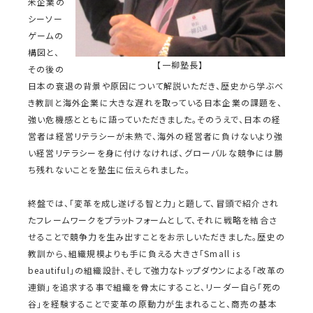
米企業の
シーソー
ゲームの
構図と、
【一柳塾長】
その後の
日本の衰退の背景や原因について解説いただき、歴史から学ぶべ
き教訓と海外企業に大きな遅れを取っている日本企業の課題を、
強い危機感とともに語っていただきました。そのうえで、日本の経
営者は経営リテラシーが未熟で、海外の経営者に負けないより強
い経営リテラシーを身に付けなければ、グローバルな競争には勝
ち残れないことを塾生に伝えられました。
終盤では、「変革を成し遂げる智と力」と題して、冒頭で紹介され
たフレームワークをプラットフォームとして、それに戦略を結合さ
せることで競争力を生み出すことをお示しいただきました。歴史の
教訓から、組織規模よりも手に負える大きさ「Small is
beautiful」の組織設計、そして強力なトップダウンによる「改革の
連鎖」を追求する事で組織を骨太にすること、リーダー自ら「死の
谷」を経験することで変革の原動力が生まれること、商売の基本