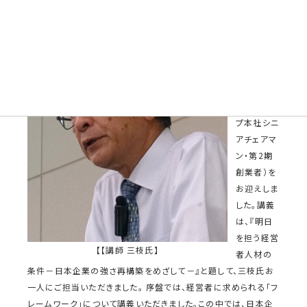
第6回の一
流塾は、講
師に三枝
匡氏（㈱ミ
スミグルー
プ本社シニ
アチェアマ
ン・第2期
創業者）を
お迎えしま
した。講義
は、『明日
を担う経営
【【講師 三枝氏】
者人材の
条件－日本企業の強さ再構築をめざして－』と題して、三枝氏お
一人にご担当いただきました。 序盤では、経営者に求められる「フ
レームワーク」について講義いただきました。この中では、日本企