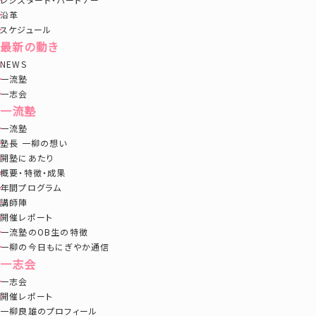
沿革
スケジュール
最新の動き
NEWS
一流塾
一志会
一流塾
一流塾
塾長 一柳の想い
開塾にあたり
概要・特徴・成果
年間プログラム
講師陣
開催レポート
一流塾のOB生の特徴
一柳の今日もにぎやか通信
一志会
一志会
開催レポート
一柳良雄のプロフィール