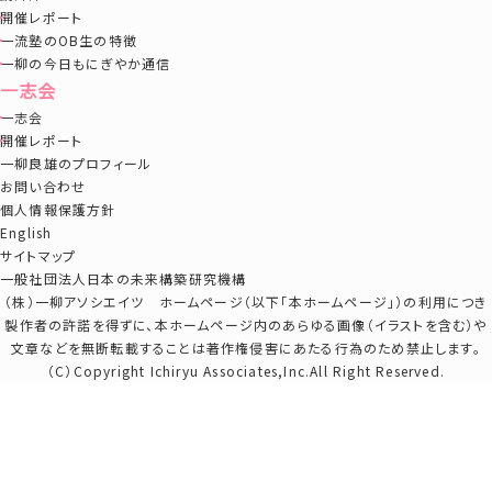
開催レポート
一流塾のOB生の特徴
一柳の今日もにぎやか通信
一志会
一志会
開催レポート
一柳良雄のプロフィール
お問い合わせ
個人情報保護方針
English
サイトマップ
一般社団法人日本の未来構築研究機構
（株）一柳アソシエイツ ホームページ（以下「本ホームページ」）の利用につき
製作者の許諾を得ずに、本ホームページ内のあらゆる画像（イラストを含む）や
文章などを無断転載することは著作権侵害にあたる行為のため禁止します。
（C）Copyright Ichiryu Associates,Inc.All Right Reserved.