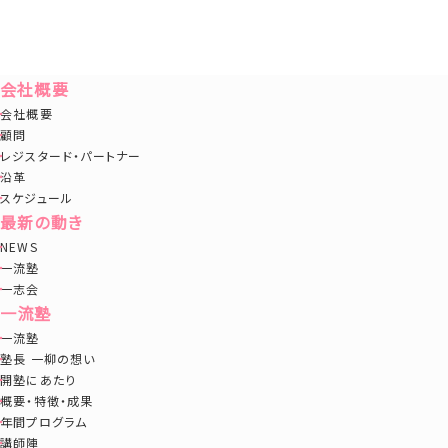
会社概要
会社概要
顧問
レジスタード・パートナー
沿革
スケジュール
最新の動き
NEWS
一流塾
一志会
一流塾
一流塾
塾長 一柳の想い
開塾にあたり
概要・特徴・成果
年間プログラム
講師陣