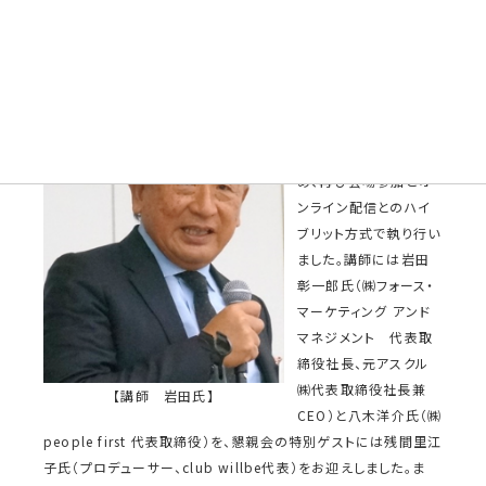
第8回 2021年1月14日（木）
第8回一流塾は政府の
緊急事態宣言発令下に
おける開催となったた
め、再び会場参加とオ
ンライン配信とのハイ
ブリット方式で執り行い
ました。講師には岩田
彰一郎氏（㈱フォース・
マーケティング アンド
マネジメント 代表取
締役社長、元アスクル
㈱代表取締役社長兼
【講師 岩田氏】
CEO）と八木洋介氏（㈱
people first 代表取締役）を、懇親会の特別ゲストには残間里江
子氏（プロデューサー、club willbe代表）をお迎えしました。ま