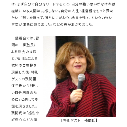
は、まず自分で自分をリードすること、自分の強い思いがなければ
組織にいる人間は共感しない。自分の人生・経営観をもっと深め
たい」「想いを持って、勝ちにこだわり、結果を残す、という力強い
言葉が印象に残りました」などの声があがりました。
懇親会では、冒
頭の一柳塾長に
よる開会の挨拶
と、福川氏による
乾杯のご挨拶を
頂戴した後、特別
ゲストの残間里
江子氏から『新し
い自分創造のた
めに』と題して卓
話を頂きました。
残間氏は「感性や
好奇心など内面
【特別ゲスト 残間氏
】