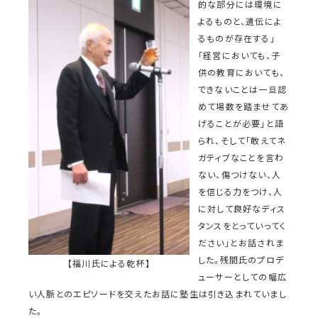
的な部分には環境に
よるものと、遺伝によ
るものが存在する」
「経営においても、子
供の教育においても、
できないことは一旦認
めて場数を踏ませてあ
げることが必要」と語
られ、そして「敢えてネ
ガティブなことを言わ
ない、傷つけない、人
を信じる力をつけ、人
に対して良好なディス
タンスをとっていってく
ださい」とお話されま
した。残間氏のプロデ
【福川氏による乾杯】
ューサーとしての幅広
い人脈とのエピソードを交えたお話に塾生は引き込まれていまし
た。