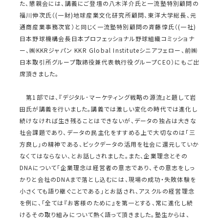
た、懇親会には、講義にご登壇の八木洋介氏と一流塾特別顧問の
福川伸次氏（(一財)地球産業文化研究所顧問、東洋大学総長、元
通商産業事務次官）と同じく一流塾特別顧問の斉藤惇氏（(一社)
日本野球機構会長日本プロフェッショナル野球組織コミッショナ
ー、㈱KKRジャパン KKR Global Instituteシニアフェロー、前㈱
日本取引所グループ取締役兼代表執行役グループCEO）にもご出
席頂きました。
第1部では、『デジタル･マーケティング戦略の源流』と題して岩
田氏が講義を行いました。講義では激しい変化の時代では進化し
続けなければ生き残ることはできないが、データの独占は大きな
社会課題であり、データの民主化をすすめる上で大切なのは「三
方良し」の精神である、ビックデータの活用を社会に還元していか
なくてはならない、とお話しされました。また、企業理念とその
DNAについて「企業理念は経営者の意志であり、その意志をしっ
かりと会社のDNAまで落とし込むには、現場の成功・失敗体験を
小さくても語り継ぐことである」とお話され、アスクルの経営理念
を例に、「全ては『お客様のために』を第一とする、常に進化し続
けるその取り組みについて熱く語って頂きました。塾生からは、