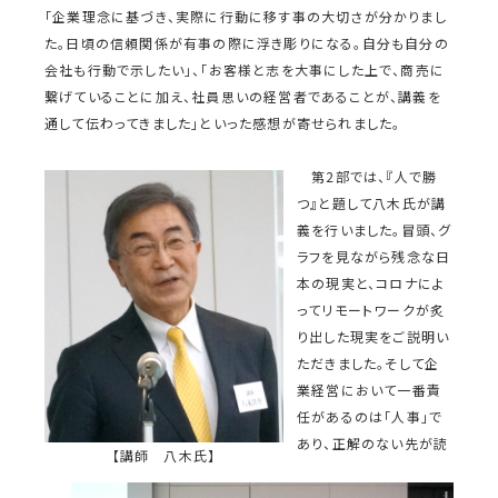
「企業理念に基づき、実際に行動に移す事の大切さが分かりまし
た。日頃の信頼関係が有事の際に浮き彫りになる。自分も自分の
会社も行動で示したい」、「お客様と志を大事にした上で、商売に
繋げていることに加え、社員思いの経営者であることが、講義を
通して伝わってきました」といった感想が寄せられました。
第2部では、『人で勝
つ』と題して八木氏が講
義を行いました。冒頭、グ
ラフを見ながら残念な日
本の現実と、コロナによ
ってリモートワークが炙
り出した現実をご説明い
ただきました。そして企
業経営において一番責
任があるのは「人事」で
あり、正解のない先が読
【講師 八木氏】