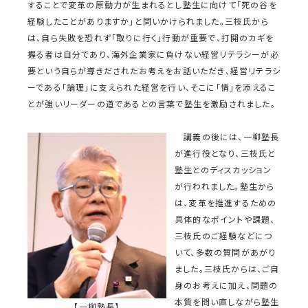
することで変革の原動力が生まれるとし塾生に向けて「死の谷を
経験したことがありますか」と問いかけられました。三枝氏から
は、自ら失敗を恐れず「取りに行く」行動が重要で、打開のカギを
握る者は自分であり、海外企業家に負けない経営リテラシーが必
要という自らが導きだされたお考えをお話いただき、経営リテラシ
ーである「論理」に支えられた経営を行い、そこに「情」を添えるこ
とが強いリーダーの道であるとの言葉で塾生を激励されました。
講義の後には、一柳塾長
が進行役となり、三枝氏と
塾生とのディスカッション
が行われました。塾生から
は、変革を推進するための
具体的なポイントや課題、
三枝氏のご経験などにつ
いて、多数の質問があがり
ました。三枝氏からは、ご自
身のお考えに加え、問題の
本質を問い直しながら塾生
【一柳塾長】