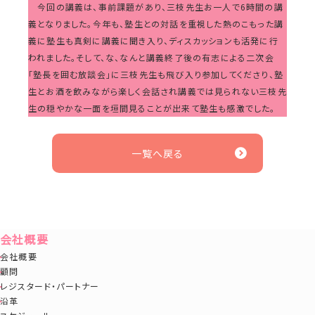
今回の講義は、事前課題があり、三枝先生お一人で6時間の講
義となりました。今年も、塾生との対話を重視した熱のこもった講
義に塾生も真剣に講義に聞き入り、ディスカッションも活発に行
われました。そして、な、なんと講義終了後の有志による二次会
「塾長を囲む放談会」に三枝先生も飛び入り参加してくださり、塾
生とお酒を飲みながら楽しく会話され講義では見られない三枝先
生の穏やかな一面を垣間見ることが出来て塾生も感激でした。
一覧へ戻る
会社概要
会社概要
顧問
レジスタード・パートナー
沿革