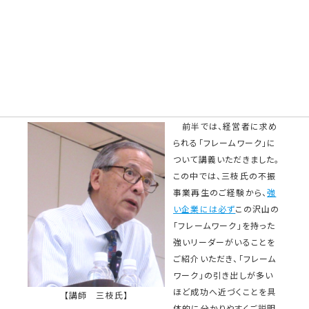
第6回 2022年10月12日（水）
第6回の一流塾は、講師に三枝 匡氏（㈱ミスミグループ本社
名誉会長・第2期創業者）をお迎えしました。講義は、『強い経営者
人材と企業変革パワー』と題して、三枝氏お一人にご担当いただ
きました。
前半では、経営者に求め
られる「フレームワーク」に
ついて講義いただきました。
この中では、三枝氏の不振
事業再生のご経験から、
強
い企業には必ず
この沢山の
「フレームワーク」を持った
強いリーダーがいることを
ご紹介いただき、「フレーム
ワーク」の引き出しが多い
ほど成功へ近づくことを具
【講師 三枝氏】
体的に分かりやすくご説明