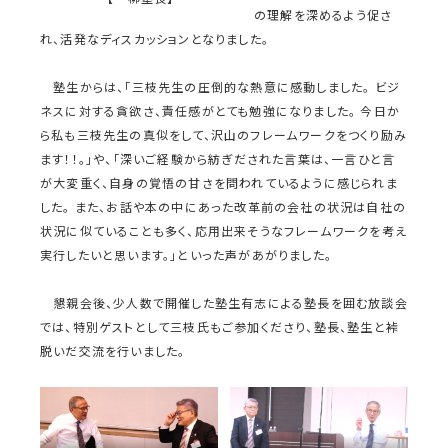
の理解を深めるよう促さ
れ、活発なディスカッションとなりました。
塾生からは、「三枝先生の圧倒的な熱意に感動しました。 ビジ
ネスに対する貪欲さ、責任感がとても勉強になりました。 今日か
ら私も三枝先生の真似をして、沢山のフレームワークをつくり励み
ます！！。」や、「深いご経験から紡ぎだされた言葉は、一言ひと言
が大変重く、自身の覚悟の甘さを問われているように感じられま
した。 また、お話や本の中にあった改革前の会社の状況は自社の
状況に似ていることも多く、応用出来そうなフレームワークを考え
実行したいと思います。」といった声があがりました。
懇親会後、少人数で開催した塾生有志による塾長を囲む放談会
では、特別ゲストとして三枝氏もご参加くださり、塾長、塾生と裃
脱いだ交流を行いました。