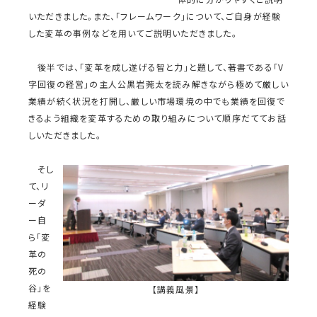
いただきました。また、「フレームワーク」について、ご自身が経験
した変革の事例などを用いてご説明いただきました。
後半では、「変革を成し遂げる智と力」と題して、著書である「V
字回復の経営」の主人公黒岩莞太を読み解きながら極めて厳しい
業績が続く状況を打開し、厳しい市場環境の中でも業績を回復で
きるよう組織を変革するための取り組みについて順序だててお話
しいただきました。
そし
て、リ
ーダ
ー自
ら「変
革の
死の
谷」を
【講義風景】
経験