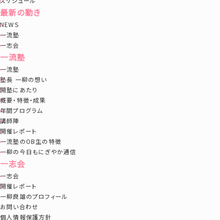
スケジュール
最新の動き
NEWS
一流塾
一志会
一流塾
一流塾
塾長 一柳の想い
開塾にあたり
概要・特徴・成果
年間プログラム
講師陣
開催レポート
一流塾のOB生の特徴
一柳の今日もにぎやか通信
一志会
一志会
開催レポート
一柳良雄のプロフィール
お問い合わせ
個人情報保護方針