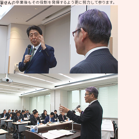
皆さんの卒業後もその役割を発揮するよう更に努力して参ります。
ません。