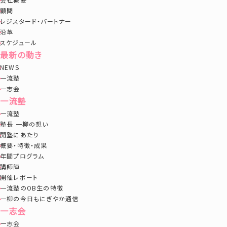
顧問
レジスタード・パートナー
沿革
スケジュール
最新の動き
NEWS
一流塾
一志会
一流塾
一流塾
塾長 一柳の想い
開塾にあたり
概要・特徴・成果
年間プログラム
講師陣
開催レポート
一流塾のOB生の特徴
一柳の今日もにぎやか通信
一志会
一志会