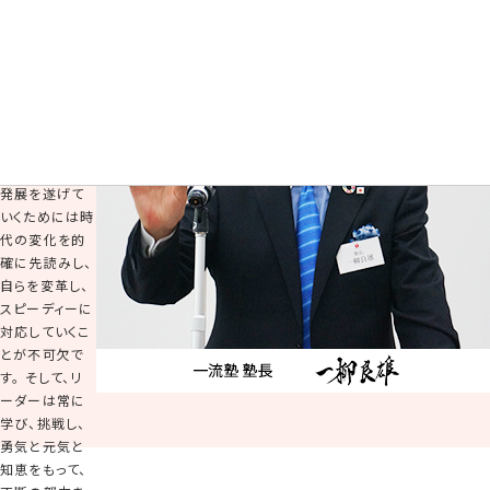
激動の時代、混
迷を極める政
治・経済・社会
環境の最中に
あって21世紀
の日本経済が
持続的成長と
発展を遂げて
いくためには時
代の変化を的
確に先読みし、
自らを変革し、
スピーディーに
対応していくこ
とが不可欠で
す。 そして、リ
ーダーは常に
学び、挑戦し、
勇気と元気と
知恵をもって、