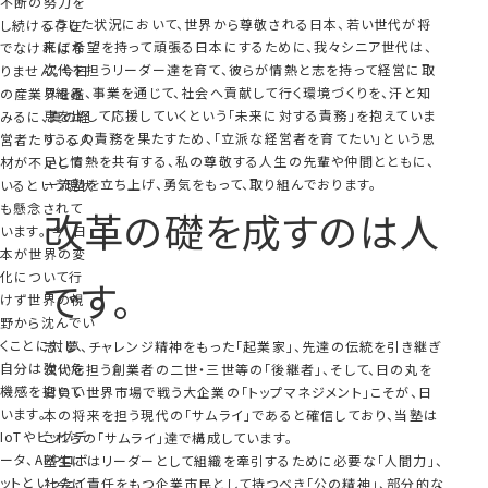
不断の努力を
こうした状況において、世界から尊敬される日本、若い世代が将
し続ける存在
来に希望を持って頑張る日本にするために、我々シニア世代は、
でなければな
次代を担うリーダー達を育て、彼らが情熱と志を持って経営に取
りません。今日
り組み、事業を通じて、社会へ貢献して行く環境づくりを、汗と知
の産業界を鑑
恵を出して応援していくという「未来に対する責務」を抱えていま
みるに、真の経
す。 この責務を果たすため、「立派な経営者を育てたい」という思
営者たりうる人
いと情熱を共有する、私の尊敬する人生の先輩や仲間とともに、
材が不足して
一流塾を立ち上げ、勇気をもって、取り組んでおります。
いるという現状
も懸念されて
改革の礎を成すのは人
います。 今、日
本が世界の変
化について行
です。
けず世界の視
野から沈んでい
くことに対し、
志、夢、チャレンジ精神をもった「起業家」、先達の伝統を引き継ぎ
自分は強い危
次代を担う創業者の二世・三世等の「後継者」、そして、日の丸を
機感を抱いて
背負い世界市場で戦う大企業の「トップマネジメント」こそが、日
います。
本の将来を担う現代の「サムライ」であると確信しており、当塾は
IoTやビッグデ
これらの「サムライ」達で構成しています。
ータ、AIやロボ
塾生にはリーダーとして組織を牽引するために必要な「人間力」、
ットといったイ
社会に責任をもつ企業市民として持つべき「公の精神」、部分的な