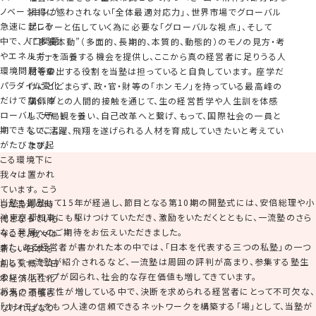
ノベーションが
損得に惑わされない「全体最適対応力」、世界市場でグローバル
急速に起こる
プレヤーと伍していく為に必要な「グローバルな視点」、そして
中で、人口問題
「“多長本動”（多面的、長期的、本質的、動態的）のモノの見方・考
やエネルギー・
え方」を涵養する機会を提供し、ここから真の経営者に足りうる人
環境問題等の
材を輩出する役割を当塾は担っていると自負しています。 座学だ
パラダイム変化
けにとどまらず、政・官・財等の「ホンモノ」を持っている最高峰の
だけでなく、グ
講師陣との人間的接触を通じて、生の経営哲学や人生訓を体感
ローバルで予
し、大局観を養い、自己改革へと繋げ、もって、国際社会の一員と
期できないこと
して、活躍、飛翔を遂げられる人材を育成していきたいと考えてい
がたびたび起
ます。
こる環境下に
我々は置かれ
ています。 こう
当塾も開塾して15年が経過し、節目となる第10期の開塾式には、安倍総理や小
した混沌の時
池東京都知事にも駆けつけていただき、激励をいただくとともに、一流塾のさら
代となっている
なる発展へのご期待をお伝えいただきました。
今こそ、我々は
また、ある経営者が書かれた本の中では、「日本を代表する三つの私塾」の一つ
新しい日本を
として一流塾が紹介されるなど、一流塾は周囲の評判が高まり、参集する塾生
創る気概で、日
のレベルアップが図られ、社会的な存在価値も増してきています。
本経済活性化
将来の不確実性が増している中で、決断を求められる経営者にとって不可欠な、
の為に頑張ら
「ホンモノ」をもつ人達の信頼できるネットワークを構築する「場」として、当塾が
なければなり