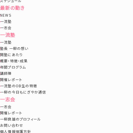
スケジュール
最新の動き
NEWS
一流塾
一志会
一流塾
一流塾
塾長 一柳の想い
開塾にあたり
概要・特徴・成果
年間プログラム
講師陣
開催レポート
一流塾のOB生の特徴
一柳の今日もにぎやか通信
一志会
一志会
開催レポート
一柳良雄のプロフィール
お問い合わせ
個人情報保護方針