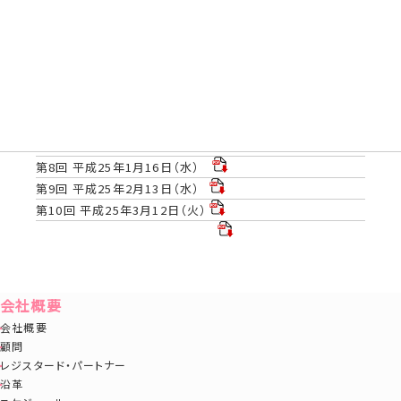
第3回 平成24年6月14日（木）
第４回7月13日（金)～7月14日（土） 一流塾合宿
第5回 平成24年9月11日（火）
第6回 平成24年10月17日（水）
第7回 平成24年11月14日（水）
2012年12月6日 当社 CEO・一柳が塾長を務める「一流塾」
の合同忘年会を開催しました。
第8回 平成25年1月16日（水）
第9回 平成25年2月13日（水）
第10回 平成25年3月12日（火）
会社概要
会社概要
顧問
レジスタード・パートナー
沿革