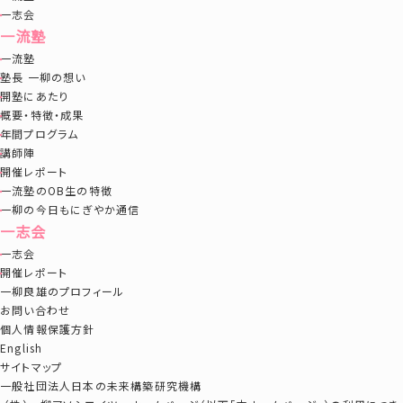
一志会
一流塾
一流塾
塾長 一柳の想い
開塾にあたり
概要・特徴・成果
年間プログラム
講師陣
開催レポート
一流塾のOB生の特徴
一柳の今日もにぎやか通信
一志会
一志会
開催レポート
一柳良雄のプロフィール
お問い合わせ
個人情報保護方針
English
サイトマップ
一般社団法人日本の未来構築研究機構