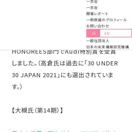
一志会
にBUSINESS & FINANCE & IMPACT
一志会
開催レポート
部門で選出されました。 また、同時に
一柳良雄のプロフィール
第14期 高倉 葉太 氏（株式会社イノカ 代
お問い合わせ
JA
EN
表取締役CEO）が、SPECIAL
一般社団法人
日本の未来構築研究機構
HONOREES部門でAudi特別賞を受賞
しました。（高倉氏は過去に「30 UNDER
30 JAPAN 2021」にも選出されていま
す。）
【大槻氏（第14期）】