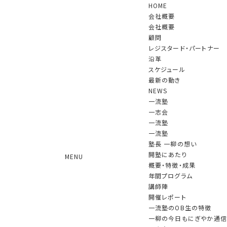
HOME
会社概要
会社概要
顧問
レジスタード・パートナー
沿革
スケジュール
NEWS
最新の動き
NEWS
一流塾
一志会
一流塾
一流塾卒塾生の活躍
一流塾
塾長 一柳の想い
2024.08.28 更新
開塾にあたり
MENU
概要・特徴・成果
（一流塾卒塾生の第14期 大槻 祐依 氏
年間プログラム
講師陣
（株式会社 FinT 代表取締役）が
開催レポート
一流塾のOB生の特徴
「Forbes JAPAN 30 UNDER 30 2024」
一柳の今日もにぎやか通信