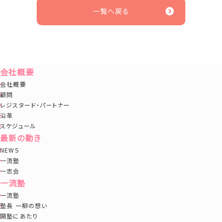
一覧へ戻る
会社概要
会社概要
顧問
レジスタード・パートナー
沿革
スケジュール
最新の動き
NEWS
一流塾
一志会
一流塾
一流塾
塾長 一柳の想い
開塾にあたり