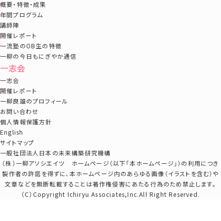
概要・特徴・成果
年間プログラム
講師陣
開催レポート
一流塾のOB生の特徴
一柳の今日もにぎやか通信
一志会
一志会
開催レポート
一柳良雄のプロフィール
お問い合わせ
個人情報保護方針
English
サイトマップ
一般社団法人日本の未来構築研究機構
（株）一柳アソシエイツ ホームページ（以下「本ホームページ」）の利用につき
製作者の許諾を得ずに、本ホームページ内のあらゆる画像（イラストを含む）や
文章などを無断転載することは著作権侵害にあたる行為のため禁止します。
（C）Copyright Ichiryu Associates,Inc.All Right Reserved.