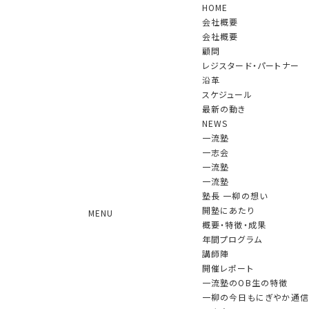
HOME
会社概要
会社概要
顧問
レジスタード・パートナー
沿革
スケジュール
NEWS
最新の動き
NEWS
一流塾
一志会
一流塾
あけましておめでとうございます
一流塾
塾長 一柳の想い
2025.01.06 更新
開塾にあたり
MENU
概要・特徴・成果
年間プログラム
講師陣
開催レポート
一流塾のOB生の特徴
一柳の今日もにぎやか通信