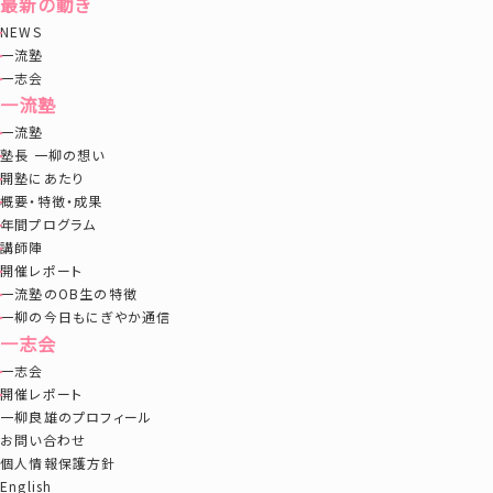
最新の動き
NEWS
一流塾
一志会
一流塾
一流塾
塾長 一柳の想い
開塾にあたり
概要・特徴・成果
年間プログラム
講師陣
開催レポート
一流塾のOB生の特徴
一柳の今日もにぎやか通信
一志会
一志会
開催レポート
一柳良雄のプロフィール
お問い合わせ
個人情報保護方針
English