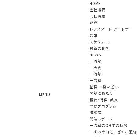
HOME
会社概要
会社概要
顧問
レジスタード・パートナー
沿革
スケジュール
NEWS
最新の動き
NEWS
一流塾
一志会
一流塾
月刊「時評」に一柳のインタビュー記
一流塾
事が掲載されました
塾長 一柳の想い
開塾にあたり
MENU
2025.10.01 更新
概要・特徴・成果
年間プログラム
講師陣
10月1日発売の霞が関に関する情報誌、月刊「時評」2025年10
開催レポート
月号（時評社）に、当社CEO一柳良雄のインタビュー記事が掲載
一流塾のOB生の特徴
されました。
一柳の今日もにぎやか通信