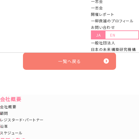
一志会
『「一流塾」の目指すものと現役霞が関官僚へのエール』と題し、
一志会
自らの起業の背景や一流塾について、また官僚への想いなどがコ
開催レポート
メントされています。
一柳良雄のプロフィール
お問い合わせ
JA
EN
皆様ぜひご一読ください。
一般社団法人
日本の未来構築研究機構
【記事】月刊「時評」_202510号
ダウンロード
一覧へ戻る
会社概要
会社概要
顧問
レジスタード・パートナー
沿革
スケジュール