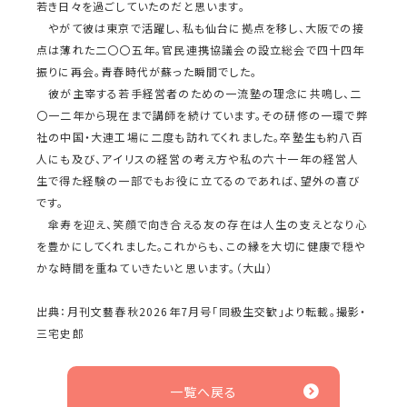
若き日々を過ごしていたのだと思います。
やがて彼は東京で活躍し、私も仙台に拠点を移し、大阪での接
点は薄れた二〇〇五年。官民連携協議会の設立総会で四十四年
振りに再会。青春時代が蘇った瞬間でした。
彼が主宰する若手経営者のための一流塾の理念に共鳴し、二
〇一二年から現在まで講師を続けています。その研修の一環で弊
社の中国・大連工場に二度も訪れてくれました。卒塾生も約八百
人にも及び、アイリスの経営の考え方や私の六十一年の経営人
生で得た経験の一部でもお役に立てるのであれば、望外の喜び
です。
傘寿を迎え、笑顔で向き合える友の存在は人生の支えとなり心
を豊かにしてくれました。これからも、この縁を大切に健康で穏や
かな時間を重ねていきたいと思います。（大山）
出典：月刊文藝春秋2026年7月号「同級生交歓」より転載。撮影・
三宅史郎
一覧へ戻る