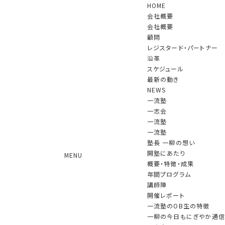
HOME
会社概要
会社概要
顧問
レジスタード・パートナー
沿革
スケジュール
NEWS
最新の動き
NEWS
一流塾
一志会
一流塾
月刊「文藝春秋」に一柳の記事が掲載
一流塾
されました
塾長 一柳の想い
開塾にあたり
MENU
2026.06.10 更新
概要・特徴・成果
年間プログラム
講師陣
６月１０日発売の月刊「文藝春秋」２０２６年７月号に、当社CEO一
開催レポート
柳良雄の記事が掲載されました。
一流塾のOB生の特徴
一柳の今日もにぎやか通信
「同級生交歓」コーナーで、中学時代の同級生であるアイリスオー