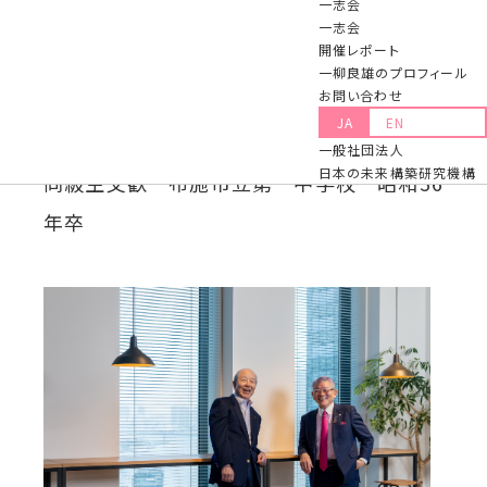
一志会
ヤマ代表取締役会長大山健太郎氏との、当時から現在に至る交
一志会
流について、大山氏により暖かく語られています。大山氏には、一
開催レポート
流塾の講師として長年お世話になっています。
一柳良雄のプロフィール
お問い合わせ
JA
EN
以下に、記事全文を掲載します。
一般社団法人
日本の未来構築研究機構
同級生交歓 布施市立第一中学校 昭和36
年卒