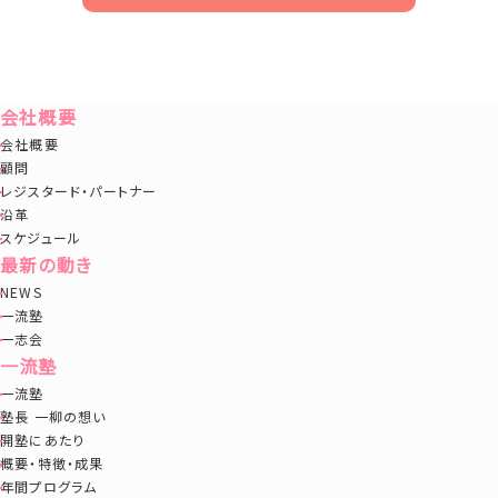
会社概要
会社概要
顧問
レジスタード・パートナー
沿革
スケジュール
最新の動き
NEWS
一流塾
一志会
一流塾
一流塾
塾長 一柳の想い
開塾にあたり
概要・特徴・成果
年間プログラム