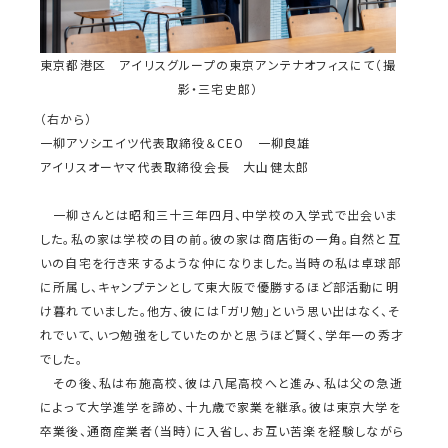
東京都港区 アイリスグループの東京アンテナオフィスにて（撮
影・三宅史郎）
（右から）
一柳アソシエイツ代表取締役＆CEO 一柳良雄
アイリスオーヤマ代表取締役会長 大山健太郎
一柳さんとは昭和三十三年四月、中学校の入学式で出会いま
した。私の家は学校の目の前。彼の家は商店街の一角。自然と互
いの自宅を行き来するような仲になりました。当時の私は卓球部
に所属し、キャンプテンとして東大阪で優勝するほど部活動に明
け暮れていました。他方、彼には「ガリ勉」という思い出はなく、そ
れでいて、いつ勉強をしていたのかと思うほど賢く、学年一の秀才
でした。
その後、私は布施高校、彼は八尾高校へと進み、私は父の急逝
によって大学進学を諦め、十九歳で家業を継承。彼は東京大学を
卒業後、通商産業者（当時）に入省し、お互い苦楽を経験しながら