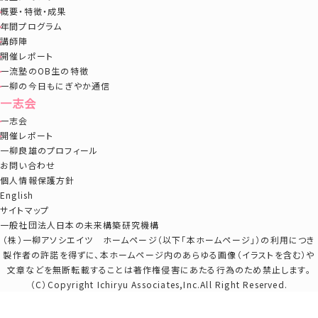
概要・特徴・成果
年間プログラム
講師陣
開催レポート
一流塾のOB生の特徴
一柳の今日もにぎやか通信
一志会
一志会
開催レポート
一柳良雄のプロフィール
お問い合わせ
個人情報保護方針
English
サイトマップ
一般社団法人日本の未来構築研究機構
（株）一柳アソシエイツ ホームページ（以下「本ホームページ」）の利用につき
製作者の許諾を得ずに、本ホームページ内のあらゆる画像（イラストを含む）や
文章などを無断転載することは著作権侵害にあたる行為のため禁止します。
（C）Copyright Ichiryu Associates,Inc.All Right Reserved.