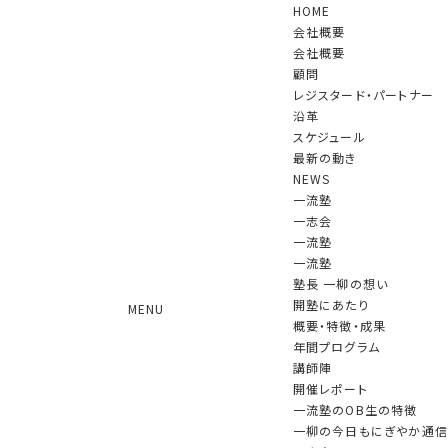
HOME
会社概要
会社概要
顧問
レジスタード・パートナー
沿革
スケジュール
NEWS
最新の動き
NEWS
一流塾
一志会
一流塾
【お知らせ】特別顧問 北村滋氏 著書
一流塾
出版のご案内
塾長 一柳の想い
開塾にあたり
MENU
2026.06.23 更新
概要・特徴・成果
年間プログラム
講師陣
【お知らせ】特別顧問 北村滋氏 著書出版のご案内
開催レポート
一流塾のOB生の特徴
当社特別顧問であり、北村エコノミックセキュリティ合同会社
一柳の今日もにぎやか通信
CEO（元国家安全保障局長）の北村 滋氏の著書が発売されまし