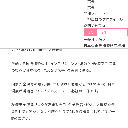
一志会
た。
一志会
開催レポート
一柳良雄のプロフィール
『見えない戦争 インテリジェンス・勢力圏・
お問い合わせ
経済安全保障の地政学』
JA
EN
一般社団法人
日本の未来構築研究機構
2026年6月20日発売 文春新書
激動する国際情勢の中、インテリジェンス・地政学・経済安全保障
の視点から現代の「見えない戦争」の実態に迫る。
国家安全保障の最前線に立ち続けた著者ならではの深い知見と
洞察が凝縮された、ビジネスエリート必読の一冊です。
経済安全保障リスクが高まる今日、企業経営・ビジネス戦略を考
える上でも欠かせない視座を与えてくれる必携書としてぜひご一
読ください。