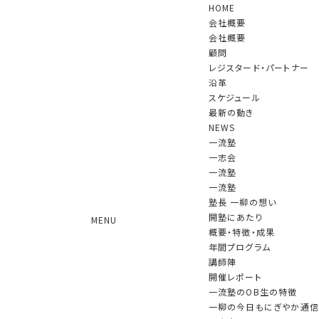
HOME
会社概要
会社概要
顧問
レジスタード・パートナー
沿革
スケジュール
NEWS
最新の動き
NEWS
一流塾
一志会
一流塾
『一柳の今日もにぎやか通信』がスタ
一流塾
ートしました!!
塾長 一柳の想い
開塾にあたり
MENU
2026.06.29 更新
概要・特徴・成果
年間プログラム
講師陣
『一柳の今日もにぎやか通信』が本日、スタートしました!!
開催レポート
塾長・一柳の日常から塾生たちのホットなトピックまで、アルバム
一流塾のOB生の特徴
形式でどんどん発信していきます。
一柳の今日もにぎやか通信
是非ご覧ください。