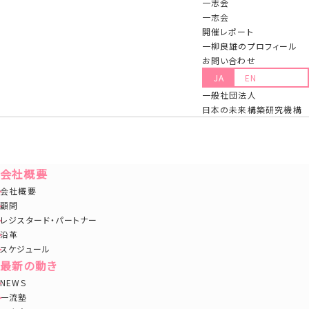
一志会
↓
一志会
開催レポート
https://www.ichiryu.org/album/
一柳良雄のプロフィール
お問い合わせ
JA
EN
一覧へ戻る
一般社団法人
日本の未来構築研究機構
会社概要
会社概要
顧問
レジスタード・パートナー
沿革
スケジュール
最新の動き
NEWS
一流塾