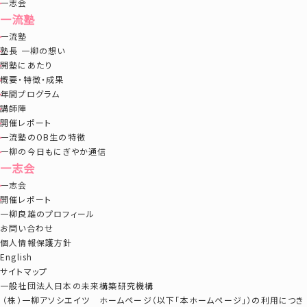
一志会
一流塾
一流塾
塾長 一柳の想い
開塾にあたり
概要・特徴・成果
年間プログラム
講師陣
開催レポート
一流塾のOB生の特徴
一柳の今日もにぎやか通信
一志会
一志会
開催レポート
一柳良雄のプロフィール
お問い合わせ
個人情報保護方針
English
サイトマップ
一般社団法人日本の未来構築研究機構
（株）一柳アソシエイツ ホームページ（以下「本ホームページ」）の利用につき