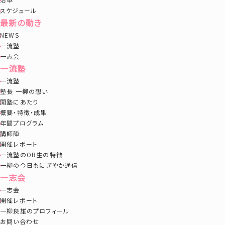
スケジュール
最新の動き
NEWS
一流塾
一志会
一流塾
一流塾
塾長 一柳の想い
開塾にあたり
概要・特徴・成果
年間プログラム
講師陣
開催レポート
一流塾のOB生の特徴
一柳の今日もにぎやか通信
一志会
一志会
開催レポート
一柳良雄のプロフィール
お問い合わせ