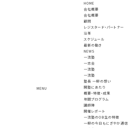
HOME
会社概要
会社概要
顧問
レジスタード・パートナー
沿革
スケジュール
NEWS
最新の動き
NEWS
一流塾
一志会
一流塾
７月１日付けで、知野 雅彦氏（元
一流塾
KPMGジャパン共同チェアマン）が顧
塾長 一柳の想い
開塾にあたり
MENU
問に就任されました
概要・特徴・成果
年間プログラム
2026.07.01 更新
講師陣
開催レポート
本日、７月１日付けで、知野 雅彦氏（㈱日立製作所社外取締役、
一流塾のOB生の特徴
㈱デジタルガレージ社外取締役、元KPMGジャパン共同チェアマ
一柳の今日もにぎやか通信