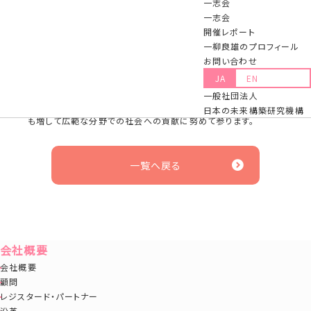
一志会
ン、元KPMG アドバイザリーホールディングス㈱代表取締役社
一志会
長）が顧問に就任されました。
開催レポート
一柳良雄のプロフィール
当社は、特別顧問制度、顧問制度を設けて各分野のトップクラス
お問い合わせ
の専門家の方々との相互協力関係を構築し、当社業務全般につ
JA
EN
いて大所高所からご指導いただいております。卓越した見識並び
一般社団法人
に豊富な経験を有する知野雅彦氏にご指導いただきつつ、従来に
日本の未来構築研究機構
も増して広範な分野での社会への貢献に努めて参ります。
一覧へ戻る
会社概要
会社概要
顧問
レジスタード・パートナー
沿革