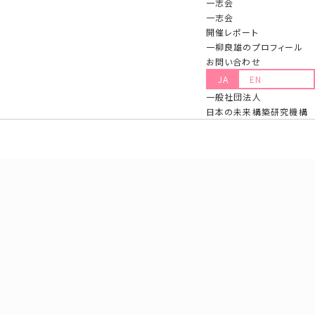
一志会
一志会
開催レポート
一柳良雄のプロフィール
お問い合わせ
JA
EN
一般社団法人
日本の未来構築研究機構