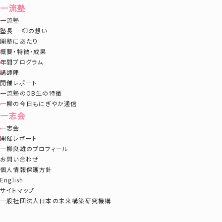
一流塾
一流塾
塾長 一柳の想い
開塾にあたり
概要・特徴・成果
年間プログラム
講師陣
開催レポート
一流塾のOB生の特徴
一柳の今日もにぎやか通信
一志会
一志会
開催レポート
一柳良雄のプロフィール
お問い合わせ
個人情報保護方針
English
サイトマップ
一般社団法人日本の未来構築研究機構