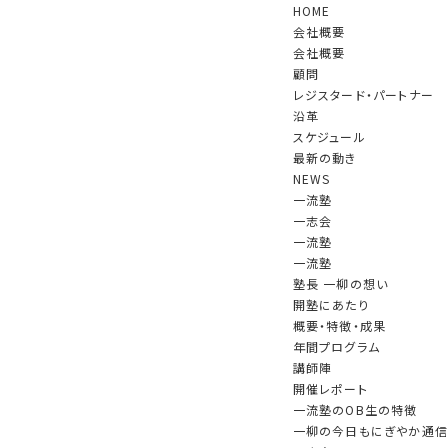
HOME
会社概要
会社概要
顧問
レジスタード・パートナー
沿革
スケジュール
最新の動き
NEWS
一流塾
一志会
一流塾
しました
一流塾
塾長 一柳の想い
2023.06.06 更新
開塾にあたり
概要・特徴・成果
年間プログラム
しでも貢献したいと考えて、賛同者のご協力を得て設立したもので
講師陣
開催レポート
一流塾のOB生の特徴
一柳の今日もにぎやか通信