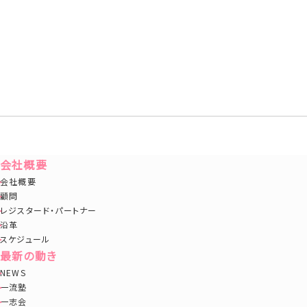
一般社団法人日本の未来構築研究機構ホームページ
http://www.nippon-no-mirai.org
会社概要
会社概要
顧問
レジスタード・パートナー
沿革
スケジュール
最新の動き
NEWS
一流塾
一志会