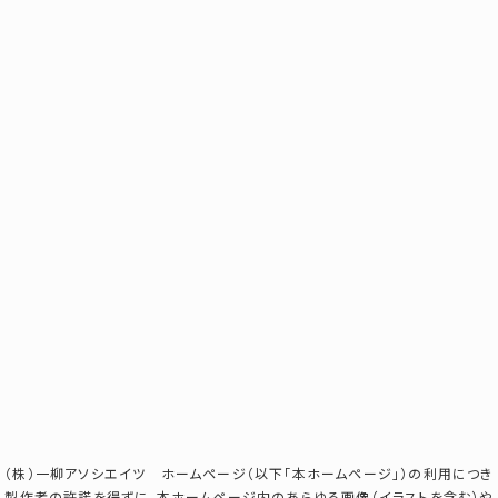
（株）一柳アソシエイツ ホームページ（以下「本ホームページ」）の利用につき
製作者の許諾を得ずに、本ホームページ内のあらゆる画像（イラストを含む）や