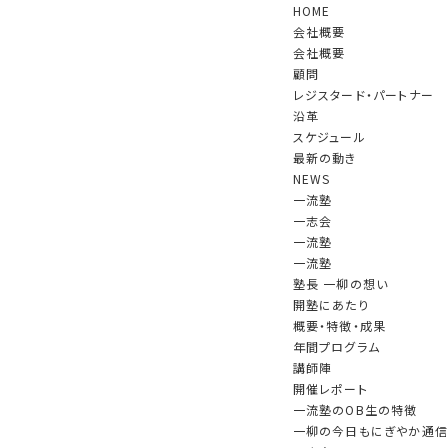
HOME
会社概要
会社概要
顧問
レジスタード・パートナー
沿革
スケジュール
最新の動き
NEWS
一流塾
一志会
一流塾
一流塾
塾長 一柳の想い
開塾にあたり
概要・特徴・成果
年間プログラム
講師陣
開催レポート
一流塾のOB生の特徴
一柳の今日もにぎやか通信