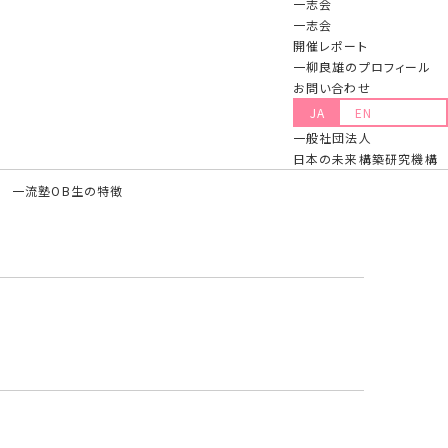
一志会
一志会
開催レポート
一柳良雄のプロフィール
お問い合わせ
JA
EN
一般社団法人
日本の未来構築研究機構
一流塾OB生の特徴