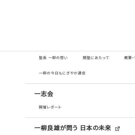
最新の動き
NEWS
一流塾
一志会
一流塾
塾長 一柳の想い
開塾にあたって
概要・
一柳の今日もにぎやか通信
一志会
開催レポート
一柳良雄が問う 日本の未来