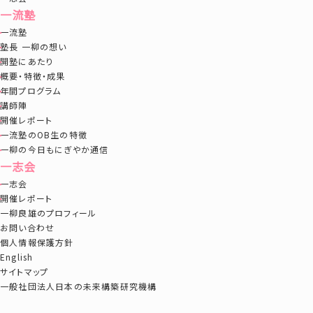
一流塾
一流塾
塾長 一柳の想い
開塾にあたり
概要・特徴・成果
年間プログラム
講師陣
開催レポート
一流塾のOB生の特徴
一柳の今日もにぎやか通信
一志会
一志会
開催レポート
一柳良雄のプロフィール
お問い合わせ
個人情報保護方針
English
サイトマップ
一般社団法人日本の未来構築研究機構