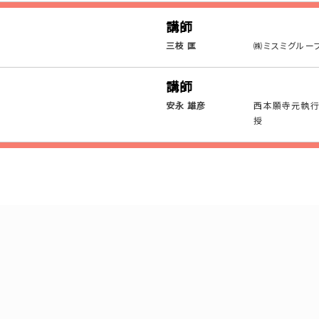
講師
三枝 匡
㈱ミスミグルー
講師
安永 雄彦
西本願寺元執行
授