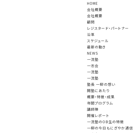
HOME
会社概要
会社概要
顧問
レジスタード・パートナー
沿革
スケジュール
最新の動き
NEWS
一流塾
一志会
一流塾
一流塾
スケジュール
塾長 一柳の想い
開塾にあたり
概要・特徴・成果
年間プログラム
講師陣
印刷は
こちら
開催レポート
一流塾のOB生の特徴
一柳の今日もにぎやか通信