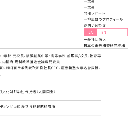
一志会
一志会
開催レポート
一柳良雄のプロフィール
お問い合わせ
ティング㈱ プリンシパル
JA
EN
一般社団法人
日本の未来構築研究機構
中学校 元校長、横浜創英中学・高等学校 前理事/校長、教育再
、内閣府 規制改革推進会議専門委員
学）、㈱坪田ラボ代表取締役社長CEO、慶應義塾大学名誉教授、
生
形文化財「蒔絵」保持者（人間国宝）
ディングス㈱ 経営技術戦略研究所