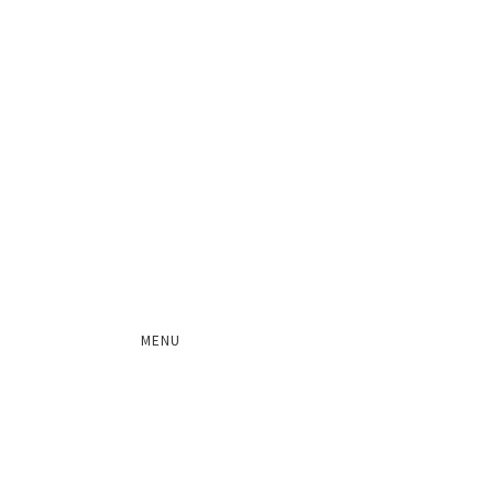
会社概要
顧問
レジスタードパートナー
沿革
MENU