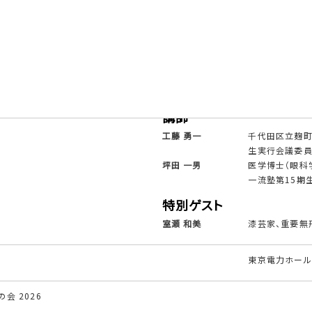
講師
室住 淳一
KPMGコンサル
講師
工藤 勇一
千代田区立麹町
生実行会議委員
坪田 一男
医学博士（眼科
一流塾第15期
特別ゲスト
室瀬 和美
漆芸家、重要無
東京電力ホール
会 2026