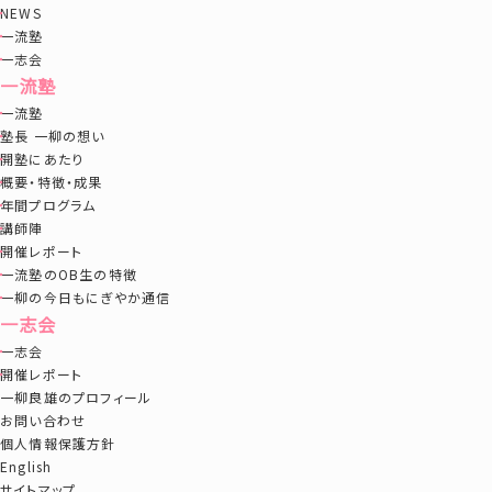
NEWS
一流塾
一志会
一流塾
一流塾
塾長 一柳の想い
開塾にあたり
概要・特徴・成果
年間プログラム
講師陣
開催レポート
一流塾のOB生の特徴
一柳の今日もにぎやか通信
一志会
一志会
開催レポート
一柳良雄のプロフィール
お問い合わせ
個人情報保護方針
English
サイトマップ