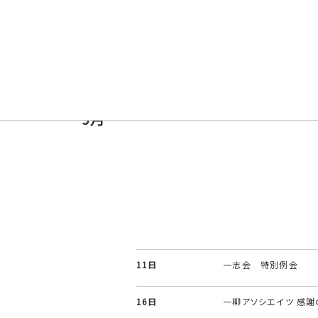
2026年
8月
25日
一志会 第94回例会
9月
8日
第19期一流塾 第5回
11日
一志会 特別例会
16日
一柳アソシエイツ 感謝の