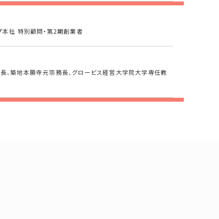
プ本社 特別顧問・第2期創業者
長、築地本願寺元宗務長、グロービス経営大学院大学専任教