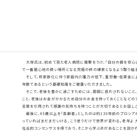
一志会は、「公の精神」のもとに積極的に社会的責任を果たそうとの
を開催しました。
ゲストとして、大塚 宣夫氏（医師、医療法人社団 慶成会 会長）
た。「一柳良雄が問う 日本の未来」にご出演いただくなど、交流を
大塚氏は、初めて見た老人病院に衝撃をうけ、「自分の親を安心し
で一番居心地の良い場所となる究極の終の棲家となるよう取り組ま
そして、核家族化に伴う家庭内介護力の低下、重労働・低賃金に
年数であるという基礎知識をご披露いただきました。
そこで、老後を豊かに過ごすためには、周囲に惑わされないこと、
こと、老後はお金がかかるため自分のお金を持っておくことなどのア
言葉を引用されて感謝の気持ちを持つことが大切であるとお話しさ
最後に、65歳以上を「高齢者」としたのは約130年前のプロシア
っていればまだまだいける、こう思うだけで世界が変わる。老年よ
社会的コンセンサスを得ており、そこから学ぶ点があることを説か