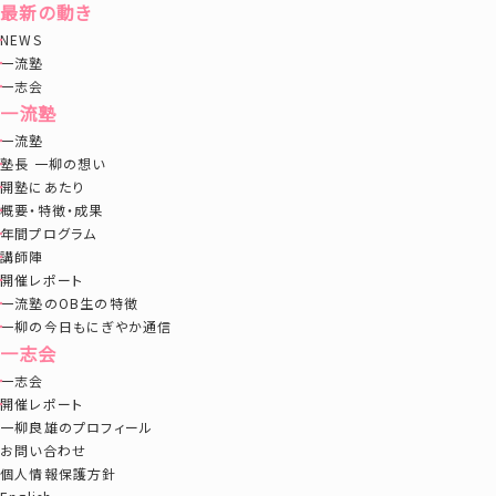
最新の動き
NEWS
一流塾
一志会
一流塾
一流塾
塾長 一柳の想い
開塾にあたり
概要・特徴・成果
年間プログラム
講師陣
開催レポート
一流塾のOB生の特徴
一柳の今日もにぎやか通信
一志会
一志会
開催レポート
一柳良雄のプロフィール
お問い合わせ
個人情報保護方針