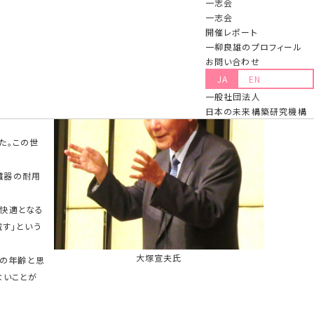
一志会
2023.04.21 更新
一志会
開催レポート
74回例会
一柳良雄のプロフィール
お問い合わせ
JA
EN
いただきまし
一般社団法人
日本の未来構築研究機構
た。この世
臓器の耐用
快適となる
す」という
大塚宣夫氏
際の年齢と思
ないことが