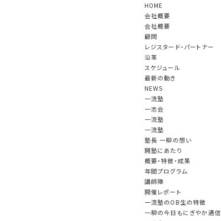
HOME
会社概要
会社概要
顧問
レジスタード・パートナー
沿革
スケジュール
最新の動き
NEWS
一流塾
一志会
一流塾
一流塾
塾長 一柳の想い
開塾にあたり
概要・特徴・成果
年間プログラム
講師陣
開催レポート
一流塾のOB生の特徴
催されました。
一柳の今日もにぎやか通信