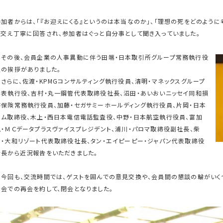
参加者からは、「『お迎えにくる』というのは本当なのか」、「理想の死をどのよう
を交え丁寧に回答され、参加者はぐっと自分事として聞き入っていました。
その後、会員企業の人事異動に伴う田端・日本取引所グループ常務執行役
員の挨拶がありました。
さらに、佐渡・KPMGコンサルティング執行役員、清明・マネックスグループ
代表執行役、吉村・丸一鋼管代表取締役社長、沼田・あいおいニッセイ同和損
害保険常務執行役員、加藤・セガサミーホールディング執行役員、片岡・日本
ハム取締役、木上・西日本電信電話監査役、中野・日本航空執行役員、富加
見・ＭＣデータプラスヴァイスプレジデント、浦川・パロマ取締役副社長、柴
山・大和リゾート代表取締役社長、タン・エイピーピー・ジャパン代表取締役
会長から近況報告をいただきました。
今回も、交流時間では、ゲストを囲んでの意見交換や、会員間の懇談の輪がいく
例会での再会を約して、閉会となりました。