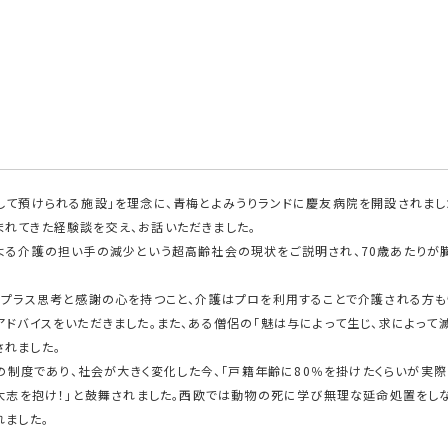
想いを共有する大企業経営幹部の「コミュニティー」です。4月19日（水）に、第
をお迎えし、「超高齢社会を考える－どうするあなたの老後－」と題したご講話を
重ねてきた一柳の尊敬する仲間であります。
て預けられる施設」を理念に、青梅とよみうりランドに慶友病院を開設されまし
れてきた経験談を交え、お話いただきました。
よる介護の担い手の減少という超高齢社会の現状をご説明され、70歳あたりが
プラス思考と感謝の心を持つこと、介護はプロを利用することで介護される方も
ドバイスをいただきました。また、ある僧侶の「魅は与によって生じ、求によって滅
れました。
の制度であり、社会が大きく変化した今、「戸籍年齢に80％を掛けたくらいが実
 大志を抱け！」と鼓舞されました。西欧では動物の死に学び無理な延命処置をし
れました。