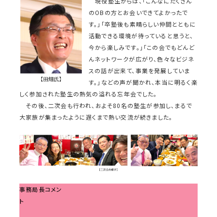
現役塾生からは、「こんなにたくさん
のOBの方とお会いできてよかったで
す。」「卒塾後も素晴らしい仲間とともに
活動できる環境が待っていると思うと、
今から楽しみです。」「この会でもどんど
んネットワークが広がり、色々なビジネ
スの話が出来て、事業を発展していま
す。」などの声が聞かれ、本当に明るく楽
しく参加された塾生の熱気の溢れる忘年会でした。
その後、二次会も行われ、およそ80名の塾生が参加し、まるで
大家族が集まったように遅くまで熱い交流が続きました。
事務局長コメン
ト