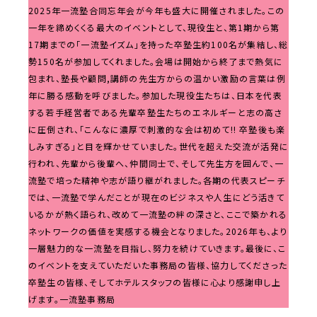
2025年一流塾合同忘年会が今年も盛大に開催されました。この
一年を締めくくる最大のイベントとして、現役生と、第1期から第
17期までの「一流塾イズム」を持った卒塾生約100名が集結し、総
勢150名が参加してくれました。会場は開始から終了まで熱気に
包まれ、塾長や顧問,講師の先生方からの温かい激励の言葉は例
年に勝る感動を呼びました。参加した現役生たちは、日本を代表
する若手経営者である先輩卒塾生たちのエネルギーと志の高さ
に圧倒され、「こんなに濃厚で刺激的な会は初めて!! 卒塾後も楽
しみすぎる」と目を輝かせていました。世代を超えた交流が活発に
行われ、先輩から後輩へ、仲間同士で、そして先生方を囲んで、一
流塾で培った精神や志が語り継がれました。各期の代表スピーチ
では、一流塾で学んだことが現在のビジネスや人生にどう活きて
いるかが熱く語られ、改めて一流塾の絆の深さと、ここで築かれる
ネットワークの価値を実感する機会となりました。2026年も、より
一層魅力的な一流塾を目指し、努力を続けていきます。最後に、こ
のイベントを支えていただいた事務局の皆様、協力してくださった
卒塾生の皆様、そしてホテルスタッフの皆様に心より感謝申し上
げます。一流塾事務局