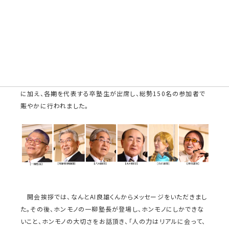
合同忘年会 2025年12月5日（金）
一流塾の合同忘年会を開催しました。特別顧問の斉藤惇氏（㈱
KKRジャパン 会長）、顧問の八木洋介氏（㈱people first 代表取
締役）、同じく顧問の木村皓一氏（㈱ミキハウス 代表取締役社
長）、同じく顧問の白石真澄氏（関西大学 名誉教授）と講師の坪
田一男氏（一流塾第15期生、㈱坪田ラボ 代表取締役社長CEO、
慶應義塾大学名誉教授）にお越し頂きました。第18期の現役塾生
に加え、各期を代表する卒塾生が出席し、総勢150名の参加者で
賑やかに行われました。
開会挨拶では、なんとAI良雄くんからメッセージをいただきまし
た。その後、ホンモノの一柳塾長が登場し、ホンモノにしかできな
いこと、ホンモノの大切さをお話頂き、「人の力はリアルに会って、