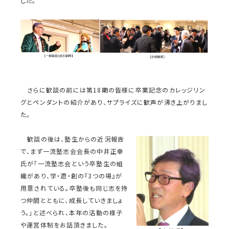
した。
さらに歓談の前には第18期の皆様に卒業記念のカレッジリン
グとペンダントの紹介があり、サプライズに歓声が沸き上がりまし
た。
歓談の後は、塾生からの近況報告
で、まず一流塾志会会長の中井正幸
氏が「一流塾志会という卒塾生の組
織があり、学・遊・創の『3つの場』が
用意されている。卒塾後も同じ志を持
つ仲間とともに、成長していきましょ
う。」と述べられ、本年の活動の様子
や運営体制をお話頂きました。