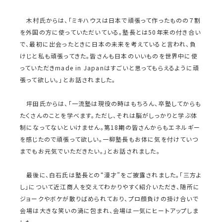
木村氏からは、「ミキハウスは日本で頑張って作ったものの７割
を外国の方に使っていただいている。塾長とは50年来の付き合い
で、最初に出会ったときに日本の未来を考えていると言われ、負
けじと私も頑張ってきた。皆さんも日本のいいものを世界中に使
っていただきmade in Japanはすごいと思ってもらえるように頑
張って欲しい。」とお話されました。
坪田氏からは、「一流塾は現役の時はもちろん、卒塾してからも
たくさんのことを学べます。ただし、それは脳がしっかりと学ぶ体
制になってないといけません。第18期の皆さんからもエネルギー
を感じたので頑張って欲しい。一柳塾長もお体に気を付けていつ
までもお元気でいただきたい。」とお話されました。
最後に、白石氏は塾長との“漫才”をご披露されました。「三方よ
し」について近江商人を交えてわかりやすく紹介いただき、随所に
ジョークやボケが散りばめられており、プロ顔負けの掛け合いで
会場は大きな笑いの渦に包まれ、会場は一気にヒートアップしま