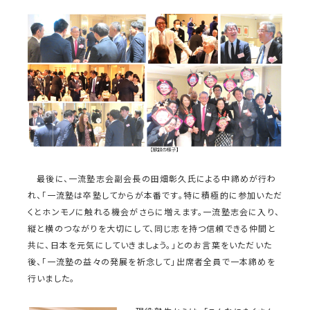
最後に、一流塾志会副会長の田畑彰久氏による中締めが行わ
れ、「一流塾は卒塾してからが本番です。特に積極的に参加いただ
くとホンモノに触れる機会がさらに増えます。一流塾志会に入り、
縦と横のつながりを大切にして、同じ志を持つ信頼できる仲間と
共に、日本を元気にしていきましょう。」とのお言葉をいただいた
後、「一流塾の益々の発展を祈念して」出席者全員で一本締めを
行いました。