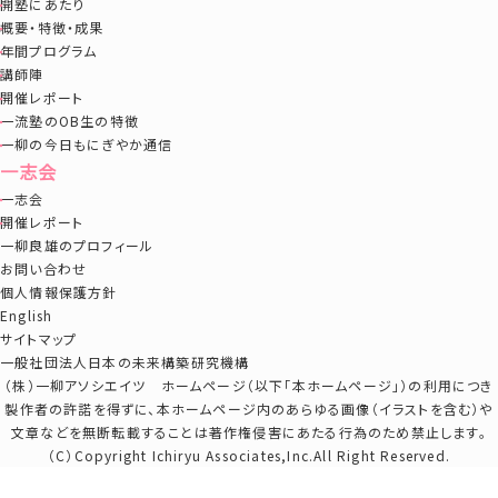
開塾にあたり
概要・特徴・成果
年間プログラム
講師陣
開催レポート
一流塾のOB生の特徴
一柳の今日もにぎやか通信
一志会
一志会
開催レポート
一柳良雄のプロフィール
お問い合わせ
個人情報保護方針
English
サイトマップ
一般社団法人日本の未来構築研究機構
（株）一柳アソシエイツ ホームページ（以下「本ホームページ」）の利用につき
製作者の許諾を得ずに、本ホームページ内のあらゆる画像（イラストを含む）や
文章などを無断転載することは著作権侵害にあたる行為のため禁止します。
（C）Copyright Ichiryu Associates,Inc.All Right Reserved.