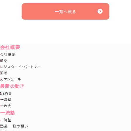
一覧へ戻る
会社概要
会社概要
顧問
レジスタード・パートナー
沿革
スケジュール
最新の動き
NEWS
一流塾
一志会
一流塾
一流塾
塾長 一柳の想い