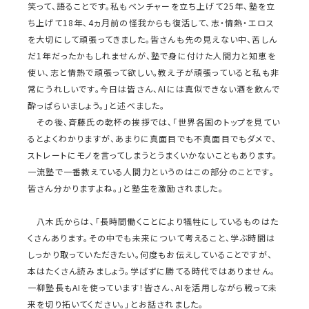
笑って、語ることです。私もベンチャーを立ち上げて25年、塾を立
ち上げて18年、4ヵ月前の怪我からも復活して、志・情熱・エロス
を大切にして頑張ってきました。皆さんも先の見えない中、苦しん
だ1年だったかもしれませんが、塾で身に付けた人間力と知恵を
使い、志と情熱で頑張って欲しい。教え子が頑張っていると私も非
常にうれしいです。今日は皆さん、AIには真似できない酒を飲んで
酔っぱらいましょう。」と述べました。
その後、斉藤氏の乾杯の挨拶では、「世界各国のトップを見てい
るとよくわかりますが、あまりに真面目でも不真面目でもダメで、
ストレートにモノを言ってしまうとうまくいかないこともあります。
一流塾で一番教えている人間力というのはこの部分のことです。
皆さん分かりますよね。」と塾生を激励されました。
八木氏からは、「長時間働くことにより犠牲にしているものはた
くさんあります。その中でも未来について考えること、学ぶ時間は
しっかり取っていただきたい。何度もお伝えしていることですが、
本はたくさん読みましょう。学ばずに勝てる時代ではありません。
一柳塾長もAIを使っています！皆さん、AIを活用しながら戦って未
来を切り拓いてください。」とお話されました。