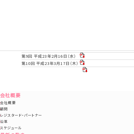
第3回 平成22年06月17日（木）
第４回 7月9日（金)～7月10日（土）一流塾合宿
第5回 平成22年09月16日（木）
第6回 平成22年10月21日（木）
第7回 平成22年11月18日（木）
2010年12月2日 当社CEO・一柳が塾長を務める「一流塾」
第8回 平成23年1月18日（火）
第9回 平成23年2月16日（水）
第10回 平成23年3月17日（木）
会社概要
会社概要
顧問
レジスタード・パートナー
沿革
スケジュール