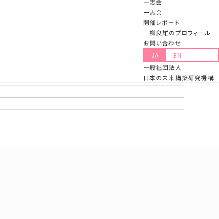
一志会
一志会
開催レポート
一柳良雄のプロフィール
お問い合わせ
JA
EN
一般社団法人
日本の未来構築研究機構