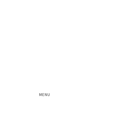
って
概要・特徴・成果
年間プログラム
講師
MENU