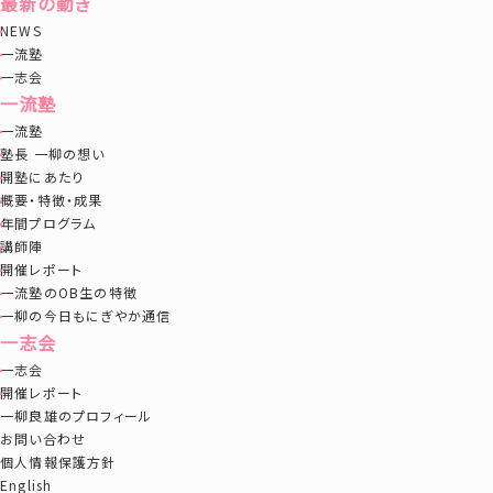
最新の動き
NEWS
一流塾
一志会
一流塾
一流塾
塾長 一柳の想い
開塾にあたり
概要・特徴・成果
年間プログラム
講師陣
開催レポート
一流塾のOB生の特徴
一柳の今日もにぎやか通信
一志会
一志会
開催レポート
一柳良雄のプロフィール
お問い合わせ
個人情報保護方針
English