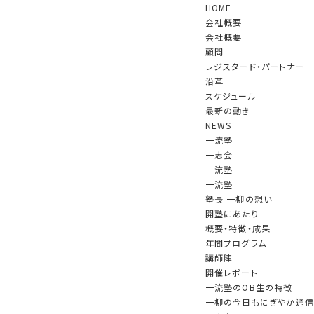
HOME
会社概要
会社概要
顧問
レジスタード・パートナー
沿革
スケジュール
最新の動き
NEWS
一流塾
一志会
一流塾
一流塾
陣
開催レポート
一流塾のOB生の特徴
塾長 一柳の想い
開塾にあたり
概要・特徴・成果
年間プログラム
講師陣
開催レポート
一流塾のOB生の特徴
一柳の今日もにぎやか通信