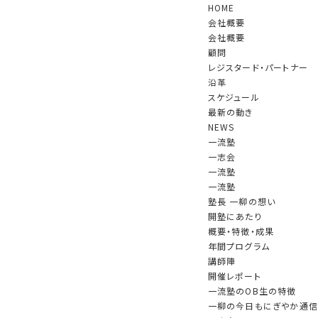
HOME
会社概要
会社概要
顧問
レジスタード・パートナー
沿革
スケジュール
最新の動き
NEWS
一流塾
一志会
一流塾
一流塾
塾長 一柳の想い
2024.01.01 更新
開塾にあたり
概要・特徴・成果
年間プログラム
講師陣
開催レポート
一流塾のOB生の特徴
一柳の今日もにぎやか通信