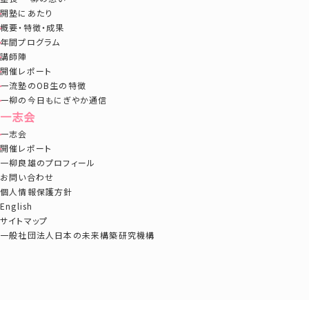
開塾にあたり
概要・特徴・成果
年間プログラム
講師陣
開催レポート
一流塾のOB生の特徴
一柳の今日もにぎやか通信
一志会
一志会
開催レポート
一柳良雄のプロフィール
お問い合わせ
個人情報保護方針
English
サイトマップ
一般社団法人日本の未来構築研究機構