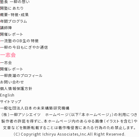
塾長 一柳の想い
開塾にあたり
概要・特徴・成果
年間プログラム
講師陣
開催レポート
一流塾のOB生の特徴
一柳の今日もにぎやか通信
一志会
一志会
開催レポート
一柳良雄のプロフィール
お問い合わせ
個人情報保護方針
English
サイトマップ
一般社団法人日本の未来構築研究機構
（株）一柳アソシエイツ ホームページ（以下「本ホームページ」）の利用につき
製作者の許諾を得ずに、本ホームページ内のあらゆる画像（イラストを含む）や
文章などを無断転載することは著作権侵害にあたる行為のため禁止します。
（C）Copyright Ichiryu Associates,Inc.All Right Reserved.