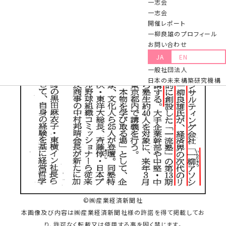
一志会
一志会
開催レポート
一柳良雄のプロフィール
お問い合わせ
JA
EN
一般社団法人
日本の未来構築研究機構
©㈱産業経済新聞社
本画像及び内容は㈱産業経済新聞社様の許諾を得て掲載してお
り、許可なく転載又は使用する事を固く禁じます。