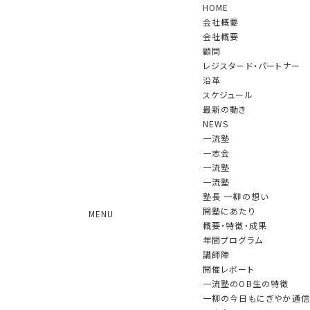
HOME
会社概要
会社概要
顧問
レジスタード・パートナー
沿革
スケジュール
NEWS
最新の動き
NEWS
一流塾
一志会
一流塾
一流塾（第13期）の開講記事が「産経
一流塾
新聞（大阪本社版）」に掲載されまし
塾長 一柳の想い
開塾にあたり
MENU
た
概要・特徴・成果
年間プログラム
2020.03.18 更新
講師陣
開催レポート
2020年3月14日「産経新聞（大阪本社版）」掲載
一流塾のOB生の特徴
一流塾（第13期）開塾の新聞記事
一柳の今日もにぎやか通信