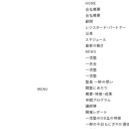
HOME
会社概要
会社概要
顧問
レジスタード・パートナー
沿革
スケジュール
NEWS
最新の動き
NEWS
一流塾
一志会
2025.07.16
2025年７月15日 一志会特別例会（NTT技術
一流塾
一流塾
史料館・技術展示ホール）を実施しました。
塾長 一柳の想い
2025.07.14
一流塾（第１8期）第４回合宿が行われました
開塾にあたり
MENU
2025.07.08
一柳アソシエイツは会社設立25周年を迎えまし
概要・特徴・成果
た
年間プログラム
2025.06.20
「一志会」第87回の例会(講師：住田孝之氏 住
講師陣
友商事㈱専務執行役員)が開催されました。
開催レポート
2025.06.13
一流塾（第18期）第3回が行われました
一流塾のOB生の特徴
2025.06.12
『リーダーよ、アホであれ 一柳良雄の目指す
一柳の今日もにぎやか通