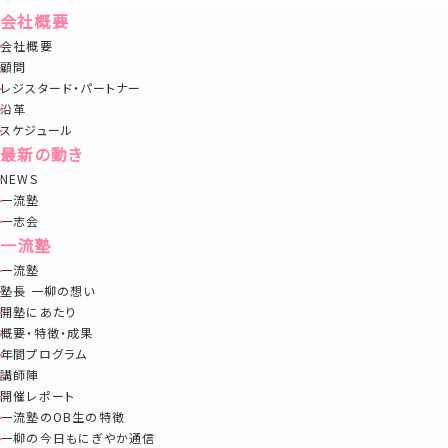
会社概要
会社概要
顧問
レジスタード・パートナー
沿革
スケジュール
最新の動き
NEWS
一流塾
一志会
一流塾
一流塾
塾長 一柳の想い
開塾にあたり
概要・特徴・成果
年間プログラム
講師陣
開催レポート
一流塾のOB生の特徴
一柳の今日もにぎやか通信