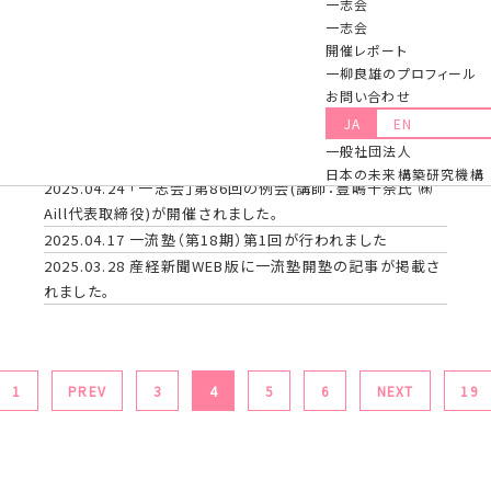
一志会
「日本の未来」と“一流”の仕事術』が６月２５日に発売されま
一志会
す
開催レポート
2025.06.08
一流塾卒塾生の組織「一般社団法人 一流塾志
一柳良雄のプロフィール
会 2025年度定時総会」が開催されました。
お問い合わせ
2025.05.21
「一粒で3度美味しい一柳さんの会2025」が開
JA
EN
催されました
一般社団法人
2025.05.15
一流塾（第18期）第2回が行われました
日本の未来構築研究機構
2025.04.24
「一志会」第86回の例会(講師：豊嶋千奈氏 ㈱
Aill代表取締役)が開催されました。
2025.04.17
一流塾（第18期）第1回が行われました
2025.03.28
産経新聞WEB版に一流塾開塾の記事が掲載さ
れました。
1
PREV
3
4
5
6
NEXT
19