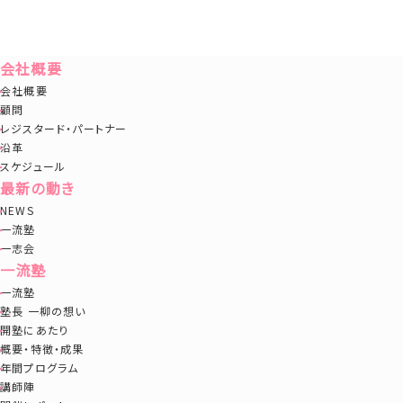
会社概要
会社概要
顧問
レジスタード・パートナー
沿革
スケジュール
最新の動き
NEWS
一流塾
一志会
一流塾
一流塾
塾長 一柳の想い
開塾にあたり
概要・特徴・成果
年間プログラム
講師陣