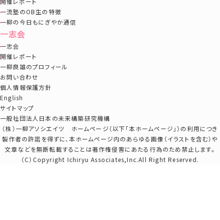
開催レポート
一流塾のOB生の特徴
一柳の今日もにぎやか通信
一志会
一志会
開催レポート
一柳良雄のプロフィール
お問い合わせ
個人情報保護方針
English
サイトマップ
一般社団法人日本の未来構築研究機構
（株）一柳アソシエイツ ホームページ（以下「本ホームページ」）の利用につき
製作者の許諾を得ずに、本ホームページ内のあらゆる画像（イラストを含む）や
文章などを無断転載することは著作権侵害にあたる行為のため禁止します。
（C）Copyright Ichiryu Associates,Inc.All Right Reserved.