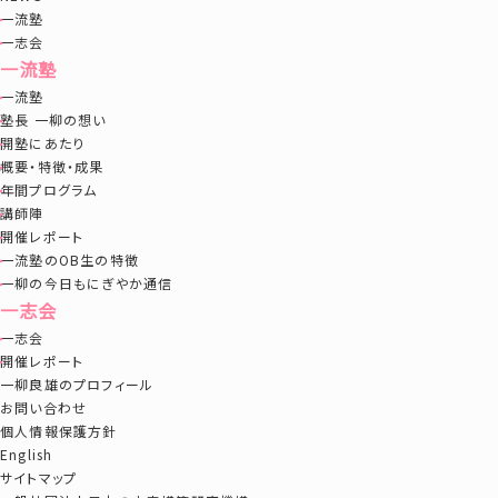
一流塾
一志会
一流塾
一流塾
塾長 一柳の想い
開塾にあたり
概要・特徴・成果
年間プログラム
講師陣
開催レポート
一流塾のOB生の特徴
一柳の今日もにぎやか通信
一志会
一志会
開催レポート
一柳良雄のプロフィール
お問い合わせ
個人情報保護方針
English
サイトマップ