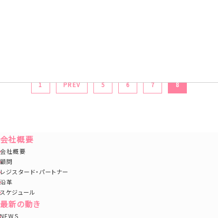
2020.03.15
一流塾（第12期）第10回講義・卒塾式が行われ
ました
2020.02.15
一流塾（第12期）第9回講義が行われました
2020.01.22
一流塾（第12期）第8回講義が行われました
1
PREV
5
6
7
8
会社概要
会社概要
顧問
レジスタード・パートナー
沿革
スケジュール
最新の動き
NEWS