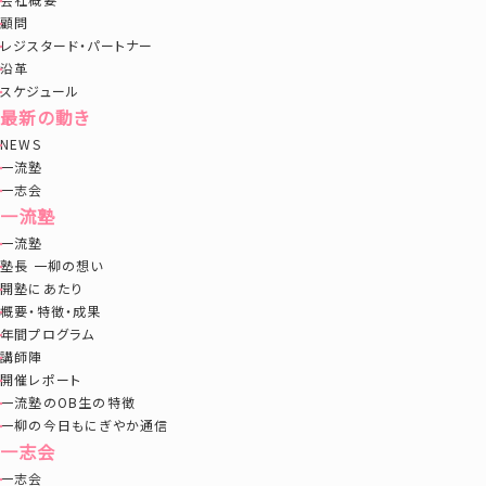
顧問
レジスタード・パートナー
沿革
スケジュール
最新の動き
NEWS
一流塾
一志会
一流塾
一流塾
塾長 一柳の想い
開塾にあたり
概要・特徴・成果
年間プログラム
講師陣
開催レポート
一流塾のOB生の特徴
一柳の今日もにぎやか通信
一志会
一志会