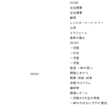
HOME
会社概要
会社概要
顧問
レジスタード・パートナー
沿革
スケジュール
NEWS
最新の動き
NEWS
一流塾
一志会
2026.04.22
「一志会」第92回の例会(講師：日本証券業協会
一流塾
一流塾
副会長・専務理事 松尾 元信 氏)が開催されました
塾長 一柳の想い
2026.04.16
一流塾（第19期）第1回が行われました
開塾にあたり
MENU
2026.03.31
４月１日付けで、顧問の髙波博之氏（元有限責
概要・特徴・成果
任あずさ監査法人理事長）が特別顧問に就任されます
年間プログラム
2026.03.19
産経新聞（Web版）に第19期一流塾開塾の記
講師陣
事が掲載されました。
開催レポート
2026.03.19
日刊工業新聞に第19期一流塾開塾の記事が掲
一流塾のOB生の特徴
載されました。
一柳の今日もにぎやか通信