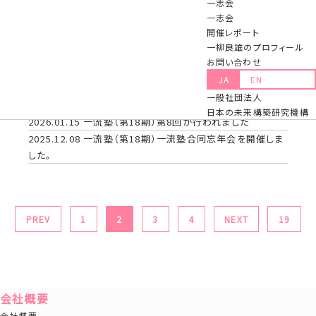
一志会
2026.03.12
一流塾（第18期）第10回が行われました
一志会
2026.02.20
「一志会」第91回の例会(講師：一般社団法人日
開催レポート
米協会 会長 元駐米大使 藤崎 一郎 氏)が開催されました
一柳良雄のプロフィール
2026.02.12
一流塾（第18期）第９回が行われました
お問い合わせ
2026.02.09
2026年2月6日（金）「一流塾志会（一柳が塾長
JA
EN
を務める一流塾のOB会）」の大会が大阪で開催されました。
一般社団法人
2026.01.20
一柳塾長『傘寿』御祝いの会が開催されました。
日本の未来構築研究機構
2026.01.15
一流塾（第18期）第8回が行われました
2025.12.08
一流塾（第18期）一流塾合同忘年会を開催しま
した。
PREV
1
2
3
4
NEXT
19
会社概要
会社概要