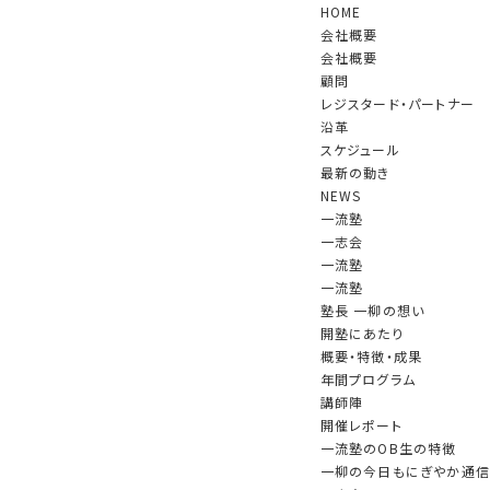
HOME
会社概要
会社概要
顧問
レジスタード・パートナー
沿革
スケジュール
最新の動き
NEWS
一流塾
一志会
一流塾
一流塾
塾長 一柳の想い
開塾にあたり
概要・特徴・成果
年間プログラム
講師陣
開催レポート
一流塾のOB生の特徴
一柳の今日もにぎやか通信