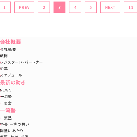
1
PREV
2
3
4
5
NEXT
19
会社概要
会社概要
顧問
レジスタード・パートナー
沿革
スケジュール
最新の動き
NEWS
一流塾
一志会
一流塾
一流塾
塾長 一柳の想い
開塾にあたり
概要・特徴・成果