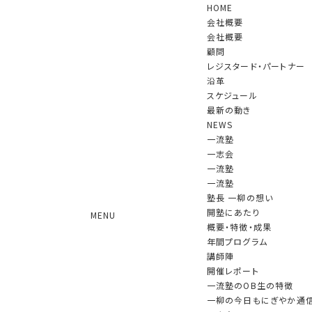
HOME
会社概要
会社概要
顧問
レジスタード・パートナー
沿革
スケジュール
NEWS
最新の動き
NEWS
一流塾
一志会
2025.11.27
「一志会」第90回の例会(講師：室瀬 和美氏 漆
一流塾
一流塾
芸家 重要無形文化財「蒔絵」保持者（人間国宝） )が開催さ
塾長 一柳の想い
れました
開塾にあたり
MENU
2025.11.12
一流塾（第18期）第7回が行われました
概要・特徴・成果
2025.10.27
「一志会」第89回の例会(講師：渡辺 紀子氏 ハ
年間プログラム
イドリック＆ストラグルズジャパン合同会社 パートナー )が開
講師陣
催されました
開催レポート
2025.10.17
一流塾（第18期）第6回が行われました
一流塾のOB生の特徴
2025.10.01
月刊「時評」に一柳のインタビュー記事が掲載
一柳の今日もにぎやか通