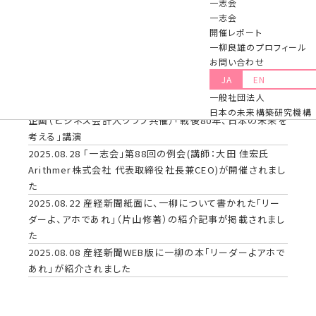
一志会
されました
一志会
2025.09.29
■2025年9月25日「一柳アソシエイツ設立25周
開催レポート
年感謝の会」を開催しました。
一柳良雄のプロフィール
2025.09.22
日刊工業新聞紙面に「リーダーよ、アホであれ」
お問い合わせ
の著者片山修氏のインタビュー記事が掲載されました
JA
EN
2025.09.10
一流塾（第18期）第5回が行われました
一般社団法人
2025.09.05
2025年9月4日開催 わいわいガヤガヤの会特別
日本の未来構築研究機構
企画（ビジネス会計人クラブ共催）「戦後80年、日本の未来を
考える」講演
2025.08.28
「一志会」第88回の例会(講師：大田 佳宏氏
Arithmer株式会社 代表取締役社長兼CEO)が開催されまし
た
2025.08.22
産経新聞紙面に、一柳について書かれた「リー
ダーよ、アホであれ」（片山修著）の紹介記事が掲載されまし
た
2025.08.08
産経新聞WEB版に一柳の本「リーダーよアホで
あれ」が紹介されました