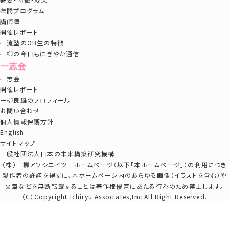
年間プログラム
講師陣
開催レポート
一流塾のOB生の特徴
一柳の今日もにぎやか通信
一志会
一志会
開催レポート
一柳良雄のプロフィール
お問い合わせ
個人情報保護方針
English
サイトマップ
一般社団法人日本の未来構築研究機構
（株）一柳アソシエイツ ホームページ（以下「本ホームページ」）の利用につき
製作者の許諾を得ずに、本ホームページ内のあらゆる画像（イラストを含む）や
文章などを無断転載することは著作権侵害にあたる行為のため禁止します。
（C）Copyright Ichiryu Associates,Inc.All Right Reserved.