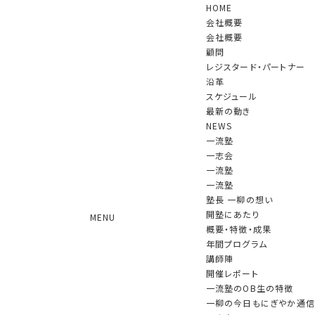
HOME
会社概要
会社概要
顧問
レジスタード・パートナー
沿革
スケジュール
NEWS
最新の動き
NEWS
一流塾
一志会
2026.04.22
「一志会」第92回の例会(講師：日本証券業協会
一流塾
一流塾
副会長・専務理事 松尾 元信 氏)が開催されました
塾長 一柳の想い
2026.04.16
一流塾（第19期）第1回が行われました
開塾にあたり
MENU
2026.03.31
４月１日付けで、顧問の髙波博之氏（元有限責
概要・特徴・成果
任あずさ監査法人理事長）が特別顧問に就任されます
年間プログラム
2026.03.19
産経新聞（Web版）に第19期一流塾開塾の記
講師陣
事が掲載されました。
開催レポート
2026.03.19
日刊工業新聞に第19期一流塾開塾の記事が掲
一流塾のOB生の特徴
載されました。
一柳の今日もにぎやか通信