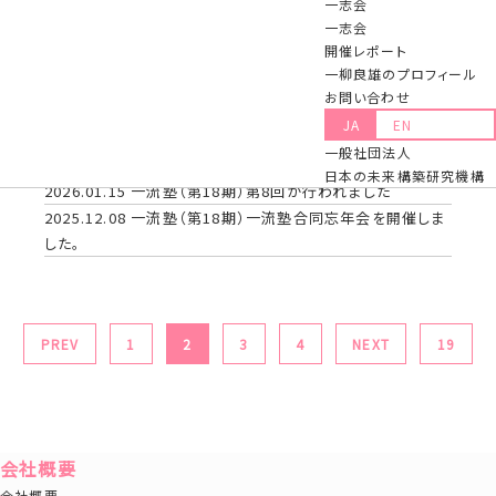
一志会
2026.03.12
一流塾（第18期）第10回が行われました
一志会
2026.02.20
「一志会」第91回の例会(講師：一般社団法人日
開催レポート
米協会 会長 元駐米大使 藤崎 一郎 氏)が開催されました
一柳良雄のプロフィール
2026.02.12
一流塾（第18期）第９回が行われました
お問い合わせ
2026.02.09
2026年2月6日（金）「一流塾志会（一柳が塾長
JA
EN
を務める一流塾のOB会）」の大会が大阪で開催されました。
一般社団法人
2026.01.20
一柳塾長『傘寿』御祝いの会が開催されました。
日本の未来構築研究機構
2026.01.15
一流塾（第18期）第8回が行われました
2025.12.08
一流塾（第18期）一流塾合同忘年会を開催しま
した。
PREV
1
2
3
4
NEXT
19
会社概要
会社概要