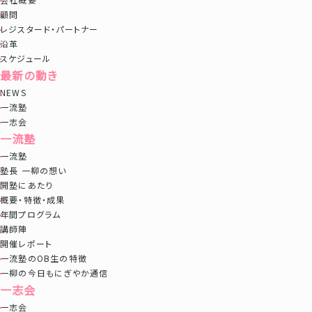
顧問
レジスタード・パートナー
沿革
スケジュール
最新の動き
NEWS
一流塾
一志会
一流塾
一流塾
塾長 一柳の想い
開塾にあたり
概要・特徴・成果
年間プログラム
講師陣
開催レポート
一流塾のOB生の特徴
一柳の今日もにぎやか通信
一志会
一志会