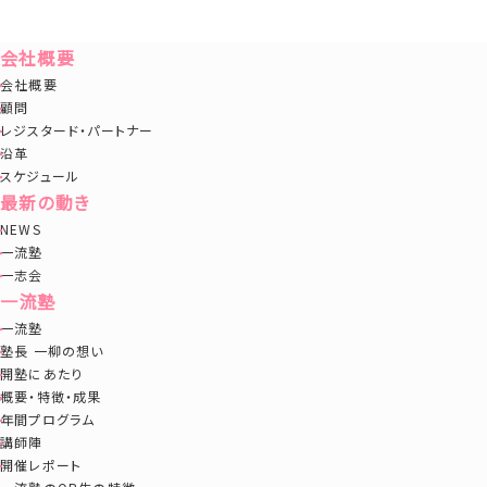
会社概要
会社概要
顧問
レジスタード・パートナー
沿革
スケジュール
最新の動き
NEWS
一流塾
一志会
一流塾
一流塾
塾長 一柳の想い
開塾にあたり
概要・特徴・成果
年間プログラム
講師陣
開催レポート