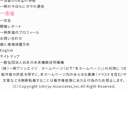
一流塾のOB生の特徴
一柳の今日もにぎやか通信
一志会
一志会
開催レポート
一柳良雄のプロフィール
お問い合わせ
個人情報保護方針
English
サイトマップ
一般社団法人日本の未来構築研究機構
（株）一柳アソシエイツ ホームページ（以下「本ホームページ」）の利用につき
製作者の許諾を得ずに、本ホームページ内のあらゆる画像（イラストを含む）や
文章などを無断転載することは著作権侵害にあたる行為のため禁止します。
（C）Copyright Ichiryu Associates,Inc.All Right Reserved.