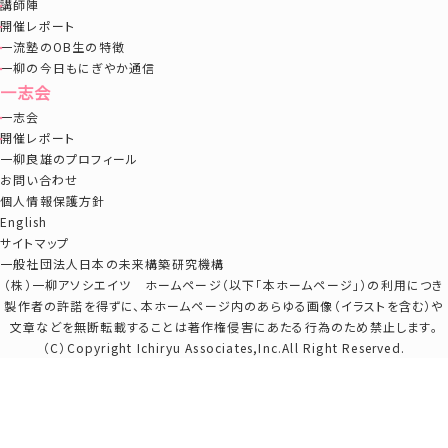
講師陣
開催レポート
一流塾のOB生の特徴
一柳の今日もにぎやか通信
一志会
一志会
開催レポート
一柳良雄のプロフィール
お問い合わせ
個人情報保護方針
English
サイトマップ
一般社団法人日本の未来構築研究機構
（株）一柳アソシエイツ ホームページ（以下「本ホームページ」）の利用につき
製作者の許諾を得ずに、本ホームページ内のあらゆる画像（イラストを含む）や
文章などを無断転載することは著作権侵害にあたる行為のため禁止します。
（C）Copyright Ichiryu Associates,Inc.All Right Reserved.