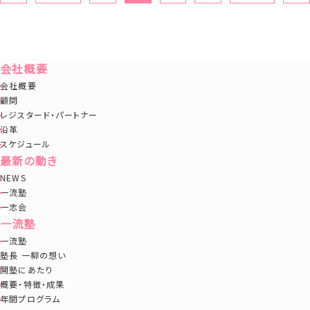
会社概要
会社概要
顧問
レジスタード・パートナー
沿革
スケジュール
最新の動き
NEWS
一流塾
一志会
一流塾
一流塾
塾長 一柳の想い
開塾にあたり
概要・特徴・成果
年間プログラム